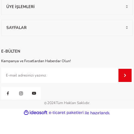
ÜYE İŞLEMLERİ
worth
SAYFALAR
E-BÜLTEN
Kampanya ve Fırsatlardan Haberdar Olun!
an
2024
Tüm Hakları Saklıdır.
a
ideasoft
ile
e-
hazırlandı.
ticaret
paketleri
ktanır