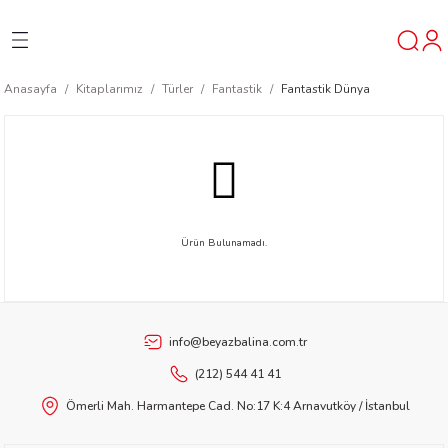
Geri Dön
Geri Dön
Geri Dön
Anasayfa
Kitaplarımız
Türler
Fantastik
Fantastik Dünya
ner
t
ı
Ürün Bulunamadı.
ik
info@beyazbalina.com.tr
(212) 544 41 41
Ömerli Mah. Harmantepe Cad. No:17 K:4 Arnavutköy / İstanbul
reys