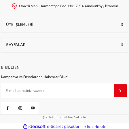
Ömerli Mah. Harmantepe Cad. No:17 K:4 Arnavutköy / İstanbul
etti-Shustak
Gönder
ÜYE İŞLEMLERİ
SAYFALAR
er
E-BÜLTEN
lioğlu
Kampanya ve Fırsatlardan Haberdar Olun!
ty
2024
Tüm Hakları Saklıdır.
ideasoft
ile
e-