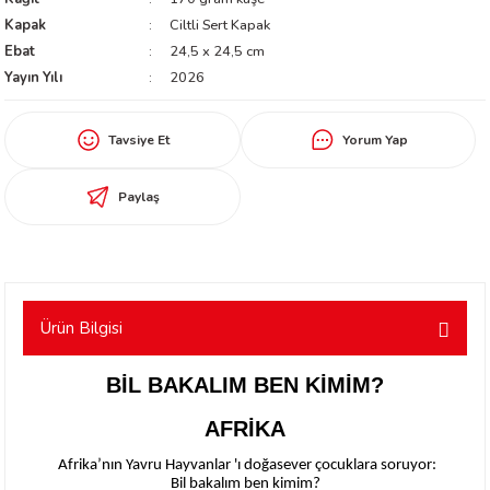
Kapak
Ciltli Sert Kapak
worth
Ebat
24,5 x 24,5 cm
Yayın Yılı
2026
Tavsiye Et
Yorum Yap
Paylaş
an
Ürün Bilgisi
BİL BAKALIM BEN KİMİM?
a
AFRİKA
ktanır
Afrika’nın Yavru Hayvanlar 'ı doğasever çocuklara soruyor:
Bil bakalım ben kimim?