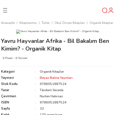
Geri Dön
Geri Dön
Geri Dön
Anasayfa
Kitaplarımız
Türler
Okul Öncesi Kitapları
Organik Kitaplar
ner
Yavru Hayvanlar Afrika - Bil Bakalım Ben
t
Kimim? - Organik Kitap
ı
0 Puan - 0 Yorum
ik
Kategori
Organik Kitaplar
Yayınevi
Beyaz Balina Yayınları
Stok Kodu
9786051887524
Yazar
Tándem Seceda
Çevirmen
Nurten Hatırnaz
ISBN
9786051887524
reys
Sayfa
32
Kağıt
170 gram kuşe