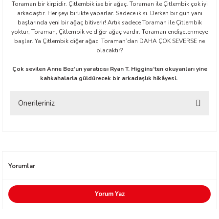
Toraman bir kirpidir. Çitlembik ise bir ağaç. Toraman ile Çitlembik çok iyi
arkadaştır. Her şeyi birlikte yaparlar. Sadece ikisi. Derken bir gün yanı
başlarında yeni bir ağaç bitiverir! Artık sadece Toraman ile Çitlembik
yoktur; Toraman, Çitlembik ve diğer ağaç vardır. Toraman endişelenmeye
başlar. Ya Çitlembik diğer ağacı Toraman’dan DAHA ÇOK SEVERSE ne
olacaktır?
Çok sevilen Anne Boz’un yaratıcısı Ryan T. Higgins’ten okuyanları yine
kahkahalarla güldürecek bir arkadaşlık hikâyesi.
t Exupéry
Önerileriniz
y
Bu ürünün fiyat bilgisi, resim, ürün açıklamalarında ve diğer konularda
oyle
yetersiz gördüğünüz noktaları öneri formunu kullanarak tarafımıza
iletebilirsiniz.
ır
Görüş ve önerileriniz için teşekkür ederiz.
Yorumlar
Ürün resmi kalitesiz, bozuk veya görüntülenemiyor.
Ürün açıklamasında eksik bilgiler bulunuyor.
Yorum Yaz
Ürün bilgilerinde hatalar bulunuyor.