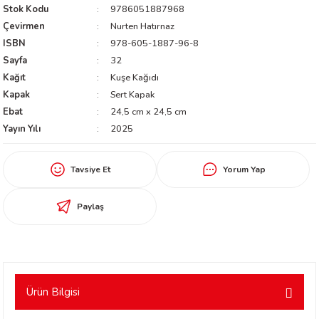
Stok Kodu
9786051887968
worth
Çevirmen
Nurten Hatırnaz
ISBN
978-605-1887-96-8
Sayfa
32
Kağıt
Kuşe Kağıdı
Kapak
Sert Kapak
Ebat
24,5 cm x 24,5 cm
Yayın Yılı
2025
an
Tavsiye Et
Yorum Yap
Paylaş
a
Ürün Bilgisi
ktanır