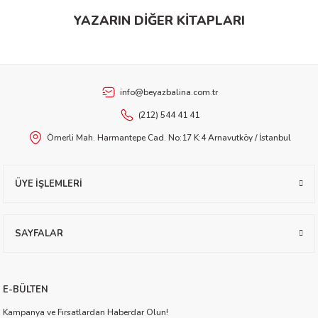
Ürün fiyatı diğer sitelerden daha pahalı.
YAZARIN DİĞER KİTAPLARI
Bu ürüne benzer farklı alternatifler olmalı.
etti-Shustak
Beyaz Balina Yayınları
Anne Boz - Organik Kitap
info@beyazbalina.com.tr
(212) 544 41 41
Gönder
Ömerli Mah. Harmantepe Cad. No:17 K:4 Arnavutköy / İstanbul
er
lioğlu
ÜYE İŞLEMLERİ
ty
SAYFALAR
E-BÜLTEN
Kampanya ve Fırsatlardan Haberdar Olun!