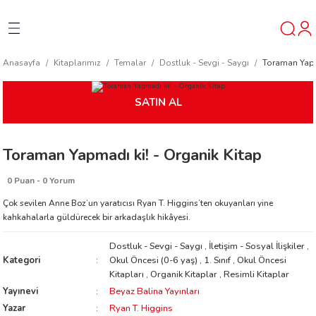
Geri Dön
Geri Dön
Geri Dön
Anasayfa
Kitaplarımız
Temalar
Dostluk - Sevgi - Saygı
Toraman Yapm
ner
SATIN AL
t
Toraman Yapmadı ki! - Organik Kitap
ı
0 Puan - 0 Yorum
ik
Çok sevilen Anne Boz’un yaratıcısı Ryan T. Higgins’ten okuyanları yine
kahkahalarla güldürecek bir arkadaşlık hikâyesi.
Dostluk - Sevgi - Saygı
,
İletişim - Sosyal İlişkiler
,
Kategori
Okul Öncesi (0-6 yaş)
,
1. Sınıf
,
Okul Öncesi
Kitapları
,
Organik Kitaplar
,
Resimli Kitaplar
Yayınevi
Beyaz Balina Yayınları
reys
Yazar
Ryan T. Higgins