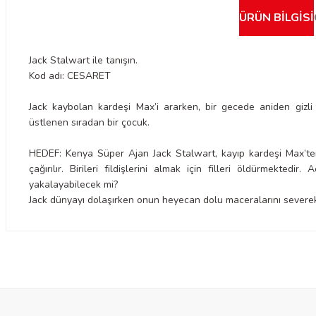
ÜRÜN BILGISI
Jack Stalwart ile tanışın.
Kod adı: CESARET
Jack kaybolan kardeşi Max’i ararken, bir gecede aniden gizli
üstlenen sıradan bir çocuk.
HEDEF: Kenya Süper Ajan Jack Stalwart, kayıp kardeşi Max’ten 
çağırılır. Birileri fildişlerini almak için filleri öldürmektedi
yakalayabilecek mi?
Jack dünyayı dolaşırken onun heyecan dolu maceralarını severe
Bu ürünün fiyat bilgisi, resim, ürün açıklamalarında ve diğer konulard
iletebilirsiniz.
Görüş ve önerileriniz için teşekkür ederiz.
Ürün resmi kalitesiz, bozuk veya görüntülenemiyor.