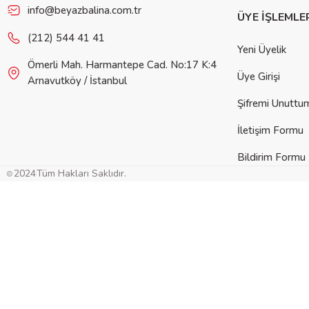
Ürün açıklamasında eksik bilgiler bulunuyor.
info@beyazbalina.com.tr
ÜYE İŞLEMLE
Ürün bilgilerinde hatalar bulunuyor.
(212) 544 41 41
Yeni Üyelik
Ürün fiyatı diğer sitelerden daha pahalı.
Ömerli Mah. Harmantepe Cad. No:17 K:4
Bu ürüne benzer farklı alternatifler olmalı.
Üye Girişi
Arnavutköy / İstanbul
Şifremi Unuttu
İletişim Formu
Bildirim Formu
Gön
2024
Tüm Hakları Saklıdır.