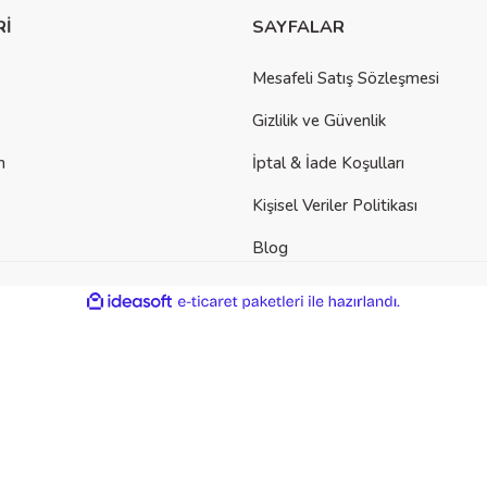
Rİ
SAYFALAR
Mesafeli Satış Sözleşmesi
Gizlilik ve Güvenlik
m
İptal & İade Koşulları
Kişisel Veriler Politikası
Blog
der
ile
ideasoft
e-
hazırlandı.
ticaret
paketleri