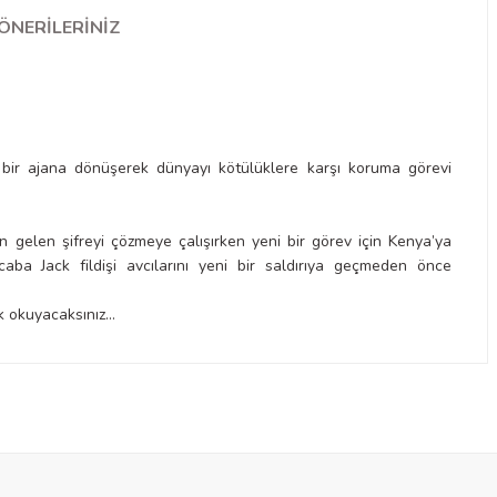
ÖNERILERINIZ
 bir ajana dönüşerek dünyayı kötülüklere karşı koruma görevi
gelen şifreyi çözmeye çalışırken yeni bir görev için Kenya’ya
r. Acaba Jack fildişi avcılarını yeni bir saldırıya geçmeden önce
k okuyacaksınız…
a yetersiz gördüğünüz noktaları öneri formunu kullanarak tarafımıza