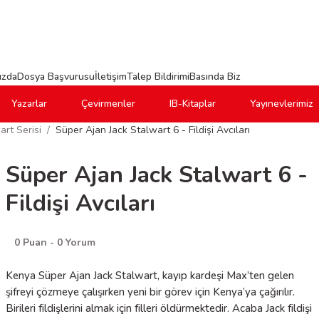
ızda
Dosya Başvurusu
İletişim
Talep Bildirimi
Basında Biz
Yazarlar
Çevirmenler
IB-Kitaplar
Yayınevlerimiz
rt Serisi
Süper Ajan Jack Stalwart 6 - Fildişi Avcıları
Süper Ajan Jack Stalwart 6 -
Fildişi Avcıları
0 Puan - 0 Yorum
Kenya Süper Ajan Jack Stalwart, kayıp kardeşi Max’ten gelen
şifreyi çözmeye çalışırken yeni bir görev için Kenya’ya çağırılır.
Birileri fildişlerini almak için filleri öldürmektedir. Acaba Jack fildişi