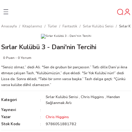
Geri Dön
Geri Dön
Geri Dön
Anasayfa
Kitaplarımız
Türler
Fantastik
Sırlar Kulübü Serisi
Sırlar K
ner
Sırlar Kulübü 3 - Dani'nin Tercihi
t
0 Puan - 0 Yorum
ı
"Sensiz olmaz,” dedi Ali. "Sen de grubun bir parçasısın.” Tatlı dille Dani’yi ikna
etmeye çalışan Tash, "Kulübümüzün,” diye ekledi. "Sır Yok Kulübü’nün!” dedi
Lissa da. Sonra ekledi, "Tabii bir sırrın varsa başka.” Tash dalga geçti: "Çünkü
ik
varsa kulübe dâhil olamazsın.”
Sırlar Kulübü Serisi
,
Chris Higgins
,
Handan
Kategori
Sağlanmak Arlı
Yayınevi
Yazar
Chris Higgins
Stok Kodu
9786051881782
reys