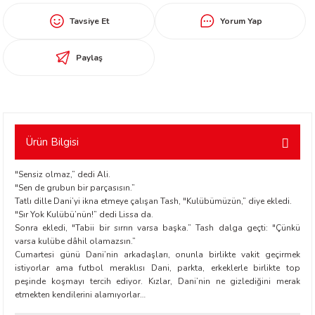
worth
Tavsiye Et
Yorum Yap
Paylaş
Ürün Bilgisi
an
"Sensiz olmaz,” dedi Ali.
"Sen de grubun bir parçasısın.”
Tatlı dille Dani’yi ikna etmeye çalışan Tash, "Kulübümüzün,” diye ekledi.
"Sır Yok Kulübü’nün!” dedi Lissa da.
Sonra ekledi, "Tabii bir sırrın varsa başka.” Tash dalga geçti: "Çünkü
varsa kulübe dâhil olamazsın.”
Cumartesi günü Dani’nin arkadaşları, onunla birlikte vakit geçirmek
a
istiyorlar ama futbol meraklısı Dani, parkta, erkeklerle birlikte top
peşinde koşmayı tercih ediyor. Kızlar, Dani’nin ne gizlediğini merak
ktanır
etmekten kendilerini alamıyorlar…