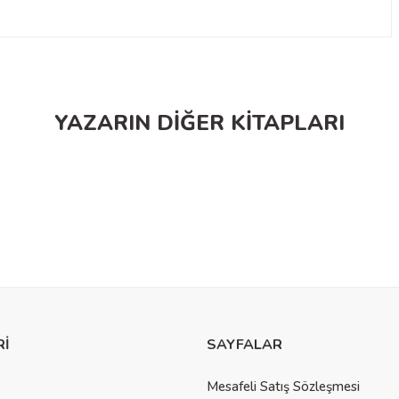
a yetersiz gördüğünüz noktaları öneri formunu kullanarak tarafımıza
YAZARIN DİĞER KİTAPLARI
Beyaz Balina Yayınları
Beyaz Balin
Sevimli Dostlar Oteli 2 - Büyük Sürpriz
Sevimli D
Rİ
SAYFALAR
der
Mesafeli Satış Sözleşmesi