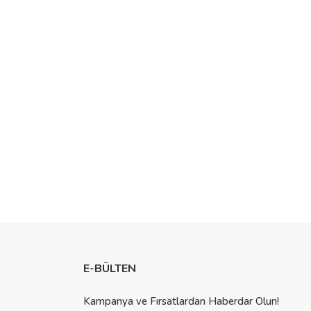
a Yayınları
ostlar Oteli 4 - Gösteri Başlıyor
E-BÜLTEN
Kampanya ve Fırsatlardan Haberdar Olun!