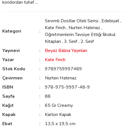
koridordan tuhaf ...
Sevimli Dostlar Oteli Serisi
,
Edebiyat
,
Kate Finch
,
Nurten Hatırnaz
,
Kategori
Öğretmenlerin Tavsiye Ettiği İlkokul
Kitapları
,
3. Sınıf
,
2. Sınıf
Yayınevi
Beyaz Balina Yayınları
Yazar
Kate Finch
Stok Kodu
9789759997489
Çevirmen
Nurten Hatırnaz
ISBN
978-975-9997-48-9
Sayfa
88
Kağıt
65 Gr Creamy
Kapak
Karton Kapak
Ebat
13,5 x 19,5 cm