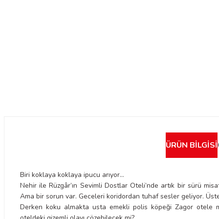
ÜRÜN BILGISI
Biri koklaya koklaya ipucu arıyor…
Nehir ile Rüzgâr’ın Sevimli Dostlar Oteli’nde artık bir sürü misaf
Ama bir sorun var. Geceleri koridordan tuhaf sesler geliyor. Üsteli
Derken koku almakta usta emekli polis köpeği Zagor otele mis
oteldeki gizemli olayı çözebilecek mi?