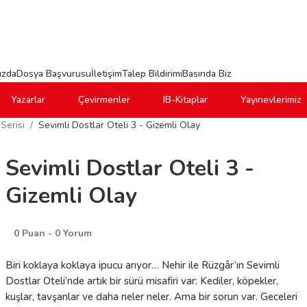
ızda
Dosya Başvurusu
İletişim
Talep Bildirimi
Basında Biz
Yazarlar
Çevirmenler
IB-Kitaplar
Yayınevlerimiz
Serisi
Sevimli Dostlar Oteli 3 - Gizemli Olay
Sevimli Dostlar Oteli 3 -
Gizemli Olay
0 Puan - 0 Yorum
Biri koklaya koklaya ipucu arıyor… Nehir ile Rüzgâr’ın Sevimli
Dostlar Oteli’nde artık bir sürü misafiri var: Kediler, köpekler,
kuşlar, tavşanlar ve daha neler neler. Ama bir sorun var. Geceleri