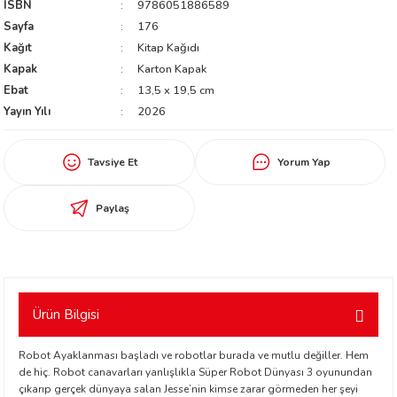
ISBN
9786051886589
worth
Sayfa
176
Kağıt
Kitap Kağıdı
Kapak
Karton Kapak
Ebat
13,5 x 19,5 cm
Yayın Yılı
2026
Tavsiye Et
Yorum Yap
an
Paylaş
Ürün Bilgisi
a
Robot Ayaklanması başladı ve robotlar burada ve mutlu değiller. Hem
ktanır
de hiç. Robot canavarları yanlışlıkla Süper Robot Dünyası 3 oyunundan
çıkarıp gerçek dünyaya salan Jesse’nin kimse zarar görmeden her şeyi