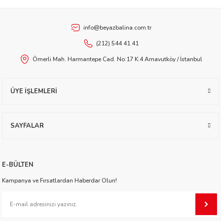
Oyun Kapanı
Oyun Kapanı 2 - Görünmez İstila
info@beyazbalina.com.tr
etti-Shustak
(212) 544 41 41
Gönder
Ömerli Mah. Harmantepe Cad. No:17 K:4 Arnavutköy / İstanbul
ÜYE İŞLEMLERİ
er
lioğlu
SAYFALAR
ty
E-BÜLTEN
Kampanya ve Fırsatlardan Haberdar Olun!