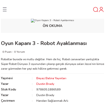
Geri Dön
Geri Dön
Geri Dön
ÖN OKUMA
ner
t
Oyun Kapanı 3 - Robot Ayaklanması
0 Puan - 0 Yorum
ı
Robotlar burada ve mutlu değiller. Hem de hiç. Robot canavarları yanlışlıkla
Süper Robot Dünyası 3 oyunundan çıkarıp gerçek dünyaya salan Jesse’nin kimse
ik
zarar görmeden her şeyi eski hâline getirmesi gerek.
Yayınevi
Beyaz Balina Yayınları
Yazar
Dustin Brady
Stok Kodu
9786051886589
Yazar
Dustin Brady
reys
Çevirmen
Handan Sağlanmak Arlı