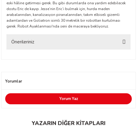
eski hâline getirmesi gerek. Bu gibi durumlarda ona yardım edebilecek
dostu Eric de kayıp. Jesse’nin Eric’i bulmak için, hurda maden
arabalarından, kanalizasyon piranalarından, takım elbiseli gizemli
adamlardan ve Goliatron isimli 30 metrelik bir robottan kurtulması
gerek. Robot Ayaklanması'nda seni de maceraya bekliyoruz.
Önerileriniz
t Exupéry
Bu ürünün fiyat bilgisi, resim, ürün açıklamalarında ve diğer konularda
yetersiz gördüğünüz noktaları öneri formunu kullanarak tarafımıza
y
iletebilirsiniz.
Görüş ve önerileriniz için teşekkür ederiz.
oyle
Yorumlar
Ürün resmi kalitesiz, bozuk veya görüntülenemiyor.
ır
Ürün açıklamasında eksik bilgiler bulunuyor.
Yorum Yaz
Ürün bilgilerinde hatalar bulunuyor.
Ürün fiyatı diğer sitelerden daha pahalı.
YAZARIN DİĞER KİTAPLARI
Bu ürüne benzer farklı alternatifler olmalı.
Beyaz Balina Yayınları
YENİ
Beyaz Balina Yayınları