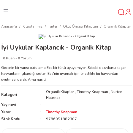
Geri Dön
Geri Dön
Geri Dön
Anasayfa
Kitaplarımız
Türler
Okul Öncesi Kitapları
Organik Kitaplar
ner
İyi Uykular Kaplancık - Organik Kitap
t
0 Puan - 0 Yorum
ı
Gecenin bir yarısı oldu ama Ece bir türlü uyuyamıyor. Sebebi de uykusu kaçan
hayvanların çıkardığı sesler. Ece'nin uyumak için öncelikle bu hayvanları
uyutması gerek. Ama nasıl?
ik
Organik Kitaplar
,
Timothy Knapman
,
Nurten
Kategori
Hatırnaz
Yayınevi
Yazar
Timothy Knapman
Stok Kodu
9786051882307
reys