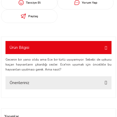
Tavsiye Et
Yorum Yap
worth
Paylaş
Ürün Bilgisi
an
Gecenin bir yarısı oldu ama Ece bir türlü uyuyamıyor. Sebebi de uykusu
kaçan hayvanların çıkardığı sesler. Ece'nin uyumak için öncelikle bu
hayvanları uyutması gerek. Ama nasıl?
Önerileriniz
Bu ürünün fiyat bilgisi, resim, ürün açıklamalarında ve diğer konularda
a
yetersiz gördüğünüz noktaları öneri formunu kullanarak tarafımıza
iletebilirsiniz.
ktanır
Görüş ve önerileriniz için teşekkür ederiz.
Yorumlar