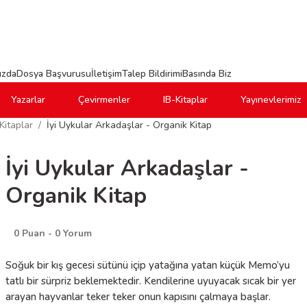
ızda
Dosya Başvurusu
İletişim
Talep Bildirimi
Basında Biz
Yazarlar
Çevirmenler
IB-Kitaplar
Yayınevlerimiz
Kitaplar
İyi Uykular Arkadaşlar - Organik Kitap
İyi Uykular Arkadaşlar -
Organik Kitap
0 Puan - 0 Yorum
Soğuk bir kış gecesi sütünü içip yatağına yatan küçük Memo’yu
tatlı bir sürpriz beklemektedir. Kendilerine uyuyacak sıcak bir yer
arayan hayvanlar teker teker onun kapısını çalmaya başlar.