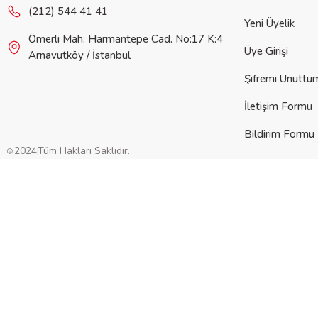
Ürün bilgilerinde hatalar bulunuyor.
(212) 544 41 41
Yeni Üyelik
Ürün fiyatı diğer sitelerden daha pahalı.
Ömerli Mah. Harmantepe Cad. No:17 K:4
Bu ürüne benzer farklı alternatifler olmalı.
Üye Girişi
Arnavutköy / İstanbul
Şifremi Unuttu
İletişim Formu
Bildirim Formu
Gön
2024
Tüm Hakları Saklıdır.