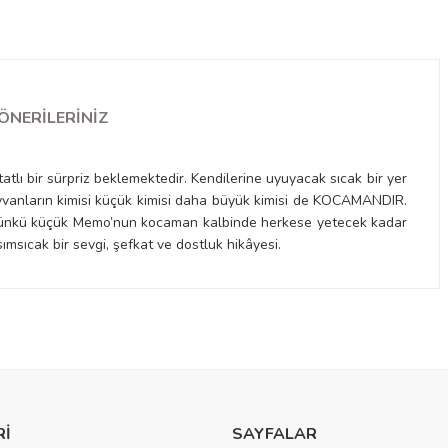
ÖNERILERINIZ
tlı bir sürpriz beklemektedir. Kendilerine uyuyacak sıcak bir yer
yvanların kimisi küçük kimisi daha büyük kimisi de KOCAMANDIR.
r. Çünkü küçük Memo’nun kocaman kalbinde herkese yetecek kadar
sımsıcak bir sevgi, şefkat ve dostluk hikâyesi.
a yetersiz gördüğünüz noktaları öneri formunu kullanarak tarafımıza
Rİ
SAYFALAR