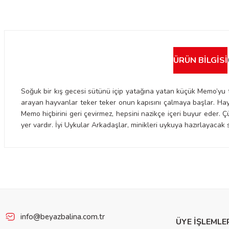
ÜRÜN BILGISI
Soğuk bir kış gecesi sütünü içip yatağına yatan küçük Memo’yu ta
arayan hayvanlar teker teker onun kapısını çalmaya başlar. Ha
Memo hiçbirini geri çevirmez, hepsini nazikçe içeri buyur ede
yer vardır. İyi Uykular Arkadaşlar, minikleri uykuya hazırlayacak 
Bu ürünün fiyat bilgisi, resim, ürün açıklamalarında ve diğer konulard
iletebilirsiniz.
Görüş ve önerileriniz için teşekkür ederiz.
Ürün resmi kalitesiz, bozuk veya görüntülenemiyor.
Ürün açıklamasında eksik bilgiler bulunuyor.
info@beyazbalina.com.tr
ÜYE İŞLEMLE