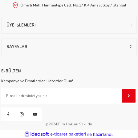
Ömerli Mah. Harmantepe Cad. No:17 K:4 Arnavutköy / İstanbul
etti-Shustak
Gönder
ÜYE İŞLEMLERİ
SAYFALAR
er
E-BÜLTEN
lioğlu
Kampanya ve Fırsatlardan Haberdar Olun!
ty
2024
Tüm Hakları Saklıdır.
ideasoft
ile
e-