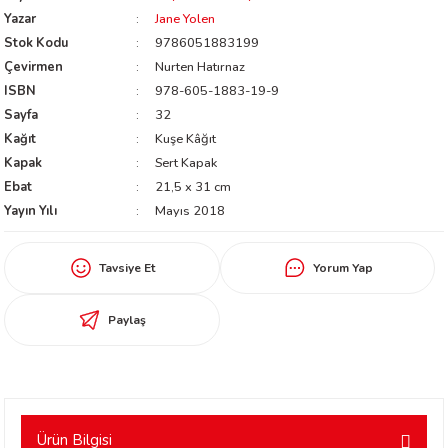
Yazar
Jane Yolen
worth
Stok Kodu
9786051883199
Çevirmen
Nurten Hatırnaz
ISBN
978-605-1883-19-9
Sayfa
32
Kağıt
Kuşe Kâğıt
Kapak
Sert Kapak
Ebat
21,5 x 31 cm
Yayın Yılı
Mayıs 2018
an
Tavsiye Et
Yorum Yap
Paylaş
a
ktanır
Ürün Bilgisi