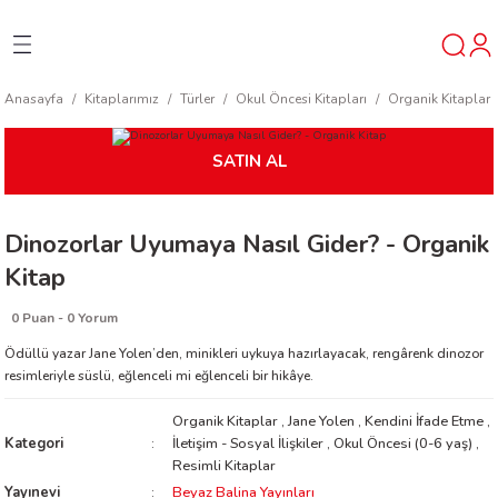
Geri Dön
Geri Dön
Geri Dön
Anasayfa
Kitaplarımız
Türler
Okul Öncesi Kitapları
Organik Kitaplar
ner
SATIN AL
t
Dinozorlar Uyumaya Nasıl Gider? - Organik
ı
Kitap
ik
0 Puan - 0 Yorum
Ödüllü yazar Jane Yolen’den, minikleri uykuya hazırlayacak, rengârenk dinozor
resimleriyle süslü, eğlenceli mi eğlenceli bir hikâye.
Organik Kitaplar
,
Jane Yolen
,
Kendini İfade Etme
,
Kategori
İletişim - Sosyal İlişkiler
,
Okul Öncesi (0-6 yaş)
,
Resimli Kitaplar
reys
Yayınevi
Beyaz Balina Yayınları