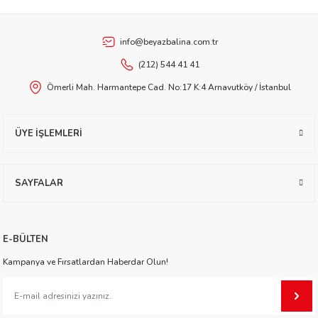
Ürün fiyatı diğer sitelerden daha pahalı.
Bu ürüne benzer farklı alternatifler olmalı.
etti-Shustak
info@beyazbalina.com.tr
(212) 544 41 41
Ömerli Mah. Harmantepe Cad. No:17 K:4 Arnavutköy / İstanbul
Gönder
ÜYE İŞLEMLERİ
er
lioğlu
SAYFALAR
ty
E-BÜLTEN
Kampanya ve Fırsatlardan Haberdar Olun!