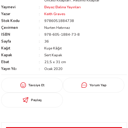
Öncesi Kitapları
,
Resimli Kitaplar
worth
Yayınevi
Beyaz Balina Yayınları
Yazar
Keith Graves
Stok Kodu
9786051884738
Çevirmen
Nurten Hatırnaz
ISBN
978-605-1884-73-8
Sayfa
36
Kağıt
Kuşe Kâğıt
Kapak
Sert Kapak
Ebat
21,5 x 31 cm
an
Yayın Yılı
Ocak 2020
Tavsiye Et
Yorum Yap
Paylaş
a
ktanır