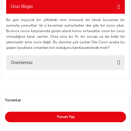
Ürün Bilgisi
Bir gün küçücük bir çiftlikteki mini minnacık bir tavuk kocaman bir
yumurta yumurtlar. Ve o kocaman yumurtadan dev gibi bir civciv çıkar.
Bu koca civcivi karşılarında gören ufacık horoz ve tavuklar onun bir civciv
olmadığına karar verirler. Olsa olsa bir fil, bir sincap ya da belki bir
şemsiyedir ama civciv değil. Bu duruma çok üzülen Dev Civciv acaba bu
t Exupéry
şaşkın tavuklara onlardan biri olduğunu kanıtlayabilecek midir?
y
Önerileriniz
Bu ürünün fiyat bilgisi, resim, ürün açıklamalarında ve diğer konularda
oyle
yetersiz gördüğünüz noktaları öneri formunu kullanarak tarafımıza
iletebilirsiniz.
ır
Görüş ve önerileriniz için teşekkür ederiz.
Yorumlar
Ürün resmi kalitesiz, bozuk veya görüntülenemiyor.
Ürün açıklamasında eksik bilgiler bulunuyor.
Yorum Yaz
Ürün bilgilerinde hatalar bulunuyor.