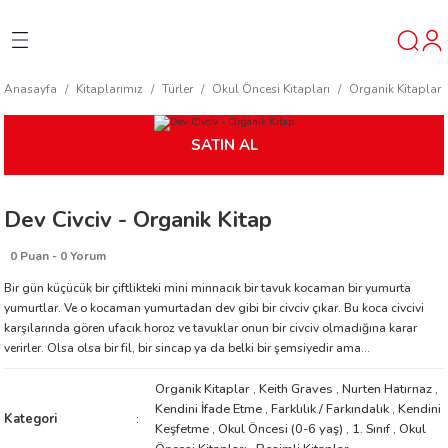
Geri Dön
Geri Dön
Geri Dön
Anasayfa
Kitaplarımız
Türler
Okul Öncesi Kitapları
Organik Kitaplar
ner
SATIN AL
t
Dev Civciv - Organik Kitap
ı
0 Puan - 0 Yorum
ik
Bir gün küçücük bir çiftlikteki mini minnacık bir tavuk kocaman bir yumurta
yumurtlar. Ve o kocaman yumurtadan dev gibi bir civciv çıkar. Bu koca civcivi
karşılarında gören ufacık horoz ve tavuklar onun bir civciv olmadığına karar
verirler. Olsa olsa bir fil, bir sincap ya da belki bir şemsiyedir ama...
Organik Kitaplar
,
Keith Graves
,
Nurten Hatırnaz
,
Kendini İfade Etme
,
Farklılık / Farkındalık
,
Kendini
Kategori
reys
Keşfetme
,
Okul Öncesi (0-6 yaş)
,
1. Sınıf
,
Okul