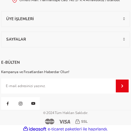
sen
ÜYE İŞLEMLERİ
SAYFALAR
oğlu
E-BÜLTEN
ak Arlı
Kampanya ve Fırsatlardan Haberdar Olun!
2024
Tüm Hakları Saklıdır.
i
n
ideasoft
ile
e-