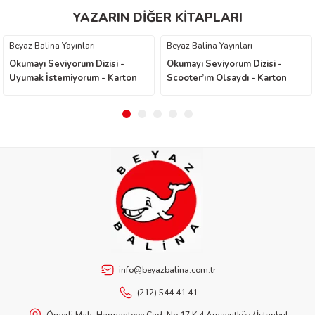
Ürün fiyatı diğer sitelerden daha pahalı.
YAZARIN DİĞER KİTAPLARI
Bu ürüne benzer farklı alternatifler olmalı.
ukoğlu
Beyaz Balina Yayınları
Beyaz Balina Yayınları
Okumayı Seviyorum Dizisi -
Okumayı Seviyorum Dizisi -
eyton Goddard
Uyumak İstemiyorum - Karton
Scooter’ım Olsaydı - Karton
Kapak
Kapak
Gönder
Church
tçi
info@beyazbalina.com.tr
in
üden
(212) 544 41 41
Ömerli Mah. Harmantepe Cad. No:17 K:4 Arnavutköy / İstanbul