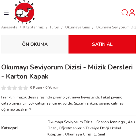
Geri Dön
Geri Dön
Geri Dön
Anasayfa
Kitaplarımız
Türler
Okumaya Giriş
Okumayı Seviyorum Dizi
ner
ÖN OKUMA
SATIN AL
t
Okumayı Seviyorum Dizisi - Müzik Dersleri
ı
- Karton Kapak
ik
0 Puan - 0 Yorum
Franklin, müzik dersi sırasında piyano çalmaya heveslendi. Fakat piyano
çalabilmesi için çok çalışması gerekiyordu. Sizce Franklin, piyano çalmayı
öğrenebilecek mi?
Okumayı Seviyorum Dizisi
,
Sharon Jennings
,
Aslı
Kategori
Onat
,
Öğretmenlerin Tavsiye Ettiği İlkokul
reys
Kitapları
,
Okumaya Giriş
,
1. Sınıf