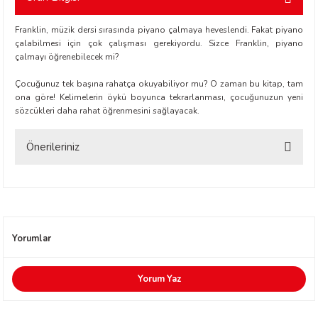
Franklin, müzik dersi sırasında piyano çalmaya heveslendi. Fakat piyano
etti-Shustak
çalabilmesi için çok çalışması gerekiyordu. Sizce Franklin, piyano
çalmayı öğrenebilecek mi?
Çocuğunuz tek başına rahatça okuyabiliyor mu? O zaman bu kitap, tam
ona göre! Kelimelerin öykü boyunca tekrarlanması, çocuğunuzun yeni
sözcükleri daha rahat öğrenmesini sağlayacak.
er
Önerileriniz
Bu ürünün fiyat bilgisi, resim, ürün açıklamalarında ve diğer konularda
lioğlu
yetersiz gördüğünüz noktaları öneri formunu kullanarak tarafımıza
iletebilirsiniz.
ty
Görüş ve önerileriniz için teşekkür ederiz.
Yorumlar
Ürün resmi kalitesiz, bozuk veya görüntülenemiyor.
Ürün açıklamasında eksik bilgiler bulunuyor.
Yorum Yaz
Ürün bilgilerinde hatalar bulunuyor.