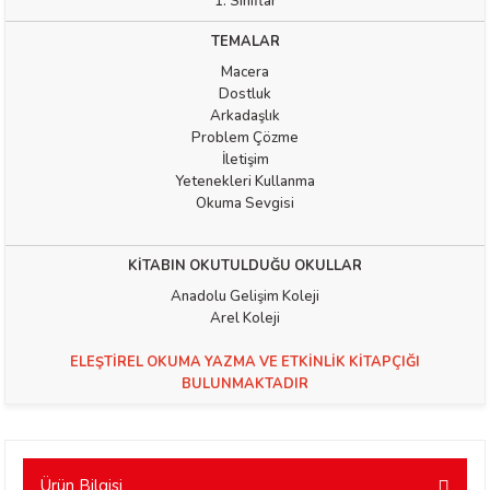
1. Sınıflar
TEMALAR
Macera
Dostluk
Arkadaşlık
Problem Çözme
İletişim
t Exupéry
Yetenekleri Kullanma
Okuma Sevgisi
y
KİTABIN OKUTULDUĞU OKULLAR
oyle
Anadolu Gelişim Koleji
Arel Koleji
ır
ELEŞTİREL OKUMA YAZMA VE ETKİNLİK KİTAPÇIĞI
BULUNMAKTADIR
Ürün Bilgisi