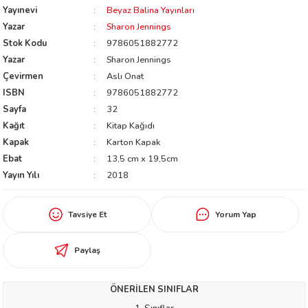
Yayınevi
Beyaz Balina Yayınları
worth
Yazar
Sharon Jennings
Stok Kodu
9786051882772
Yazar
Sharon Jennings
Çevirmen
Aslı Onat
ISBN
9786051882772
Sayfa
32
Kağıt
Kitap Kağıdı
Kapak
Karton Kapak
an
Ebat
13,5 cm x 19,5cm
Yayın Yılı
2018
Tavsiye Et
Yorum Yap
Paylaş
a
ktanır
ÖNERİLEN SINIFLAR