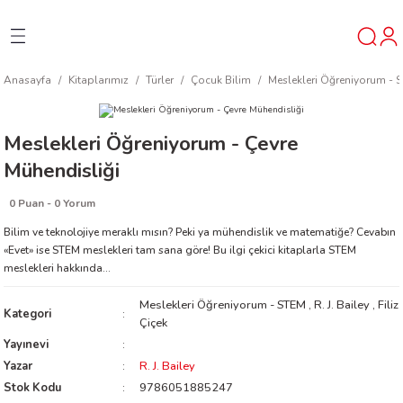
Geri Dön
Geri Dön
Geri Dön
Anasayfa
Kitaplarımız
Türler
Çocuk Bilim
Meslekleri Öğreniyorum - 
ner
Meslekleri Öğreniyorum - Çevre
t
Mühendisliği
ı
0 Puan - 0 Yorum
Bilim ve teknolojiye meraklı mısın? Peki ya mühendislik ve matematiğe? Cevabın
ik
«Evet» ise STEM meslekleri tam sana göre! Bu ilgi çekici kitaplarla STEM
meslekleri hakkında...
Meslekleri Öğreniyorum - STEM
,
R. J. Bailey
,
Filiz
Kategori
Çiçek
Yayınevi
Yazar
R. J. Bailey
reys
Stok Kodu
9786051885247