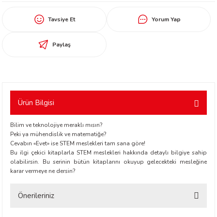
worth
Tavsiye Et
Yorum Yap
Paylaş
Ürün Bilgisi
an
Bilim ve teknolojiye meraklı mısın?
Peki ya mühendislik ve matematiğe?
Cevabın «Evet» ise STEM meslekleri tam sana göre!
Bu ilgi çekici kitaplarla STEM meslekleri hakkında detaylı bilgiye sahip
olabilirsin. Bu serinin bütün kitaplarını okuyup gelecekteki mesleğine
karar vermeye ne dersin?
a
Önerileriniz
ktanır