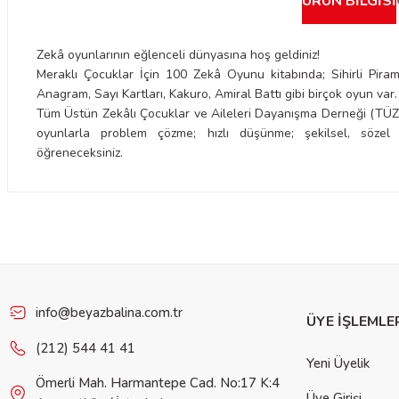
ÜRÜN BILGISI
Zekâ oyunlarının eğlenceli dünyasına hoş geldiniz!
Meraklı Çocuklar İçin 100 Zekâ Oyunu kitabında; Sihirli Pira
Anagram, Sayı Kartları, Kakuro, Amiral Battı gibi birçok oyun var.
Tüm Üstün Zekâlı Çocuklar ve Aileleri Dayanışma Derneği (TÜZ
oyunlarla problem çözme; hızlı düşünme; şekilsel, sözel v
öğreneceksiniz.
Bu ürünün fiyat bilgisi, resim, ürün açıklamalarında ve diğer konulard
iletebilirsiniz.
Görüş ve önerileriniz için teşekkür ederiz.
Ürün resmi kalitesiz, bozuk veya görüntülenemiyor.
Ürün açıklamasında eksik bilgiler bulunuyor.
info@beyazbalina.com.tr
ÜYE İŞLEMLE
Ürün bilgilerinde hatalar bulunuyor.
(212) 544 41 41
Yeni Üyelik
Ürün fiyatı diğer sitelerden daha pahalı.
Ömerli Mah. Harmantepe Cad. No:17 K:4
Bu ürüne benzer farklı alternatifler olmalı.
Üye Girişi