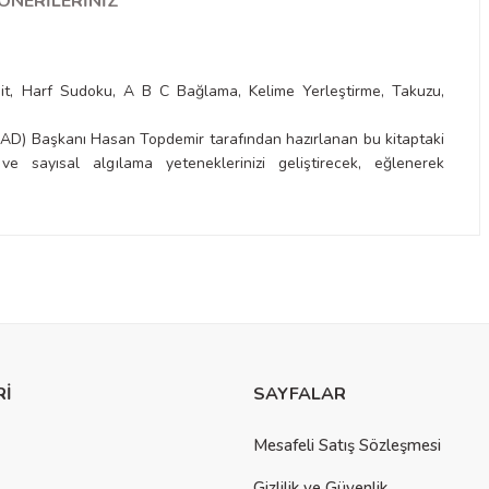
ÖNERILERINIZ
mit, Harf Sudoku, A B C Bağlama, Kelime Yerleştirme, Takuzu,
AD) Başkanı Hasan Topdemir tarafından hazırlanan bu kitaptaki
e sayısal algılama yeteneklerinizi geliştirecek, eğlenerek
a yetersiz gördüğünüz noktaları öneri formunu kullanarak tarafımıza
Rİ
SAYFALAR
Mesafeli Satış Sözleşmesi
Gizlilik ve Güvenlik