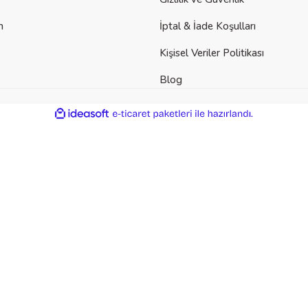
m
İptal & İade Koşulları
Kişisel Veriler Politikası
Blog
der
ile
ideasoft
e-
hazırlandı.
ticaret
paketleri