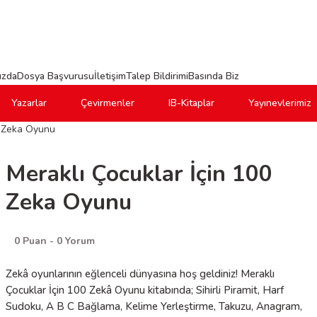
ızda
Dosya Başvurusu
İletişim
Talep Bildirimi
Basında Biz
Yazarlar
Çevirmenler
IB-Kitaplar
Yayınevlerimiz
0 Zeka Oyunu
Meraklı Çocuklar İçin 100
Zeka Oyunu
0 Puan - 0 Yorum
Zekâ oyunlarının eğlenceli dünyasına hoş geldiniz! Meraklı
Çocuklar İçin 100 Zekâ Oyunu kitabında; Sihirli Piramit, Harf
Sudoku, A B C Bağlama, Kelime Yerleştirme, Takuzu, Anagram,