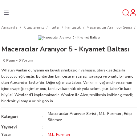
Geri Dön
Geri Dön
Geri Dön
Anasayfa
Kitaplarımız
Türler
Fantastik
Maceracılar Aranıyor Serisi
ner
Maceracılar Aranıyor 5 - Kıyamet Baltası
t
0 Puan - 0 Yorum
ı
Whalen Vankin dünyanın en büyük sihirbazıdır ve kişisel olarak sadece iki
büyücüyü eğitmiştir. Bunlardan biri; cesur maceracı, savaşçı ve onurlu bir genç
olan Alexander Taylor’dır. Diğer öğrencisi Jabez, Vankin’in yeğenidir ve zaman
ik
içinde yaptığı seçimler onu, farklı ve karanlık bir yola sokmuştur. Jabez’in kara
büyüsü Westland’i kaplamaktadır. Whalen ile Alex, tehlikenin kalbine gitmeli;
bir deniz yılanıyla ve bir goblin...
Maceracılar Aranıyor Serisi
,
M.L. Forman
,
Edip
Kategori
Sönmez
Yayınevi
reys
Yazar
M.L. Forman