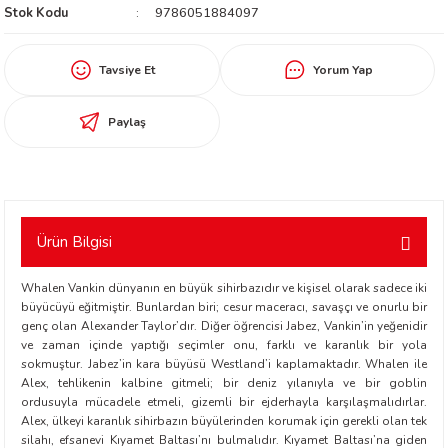
Stok Kodu
9786051884097
worth
Tavsiye Et
Yorum Yap
Paylaş
an
Ürün Bilgisi
Whalen Vankin dünyanın en büyük sihirbazıdır ve kişisel olarak sadece iki
büyücüyü eğitmiştir. Bunlardan biri; cesur maceracı, savaşçı ve onurlu bir
genç olan Alexander Taylor’dır. Diğer öğrencisi Jabez, Vankin’in yeğenidir
ve zaman içinde yaptığı seçimler onu, farklı ve karanlık bir yola
sokmuştur. Jabez’in kara büyüsü Westland’i kaplamaktadır. Whalen ile
a
Alex, tehlikenin kalbine gitmeli; bir deniz yılanıyla ve bir goblin
ordusuyla mücadele etmeli, gizemli bir ejderhayla karşılaşmalıdırlar.
ktanır
Alex, ülkeyi karanlık sihirbazın büyülerinden korumak için gerekli olan tek
silahı, efsanevi Kıyamet Baltası’nı bulmalıdır. Kıyamet Baltası’na giden