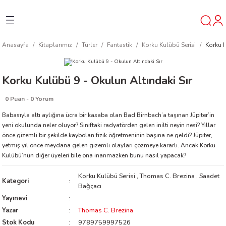
Geri Dön
Geri Dön
Geri Dön
Anasayfa
Kitaplarımız
Türler
Fantastik
Korku Kulübü Serisi
Korku K
ner
Korku Kulübü 9 - Okulun Altındaki Sır
t
0 Puan - 0 Yorum
ı
Babasıyla altı aylığına ücra bir kasaba olan Bad Birnbach’a taşınan Jüpiter’in
yeni okulunda neler oluyor? Sınıftaki radyatörden gelen inilti neyin nesi? Yıllar
önce gizemli bir şekilde kaybolan fizik öğretmeninin başına ne geldi? Jüpiter,
ik
yetmiş yıl önce meydana gelen gizemli olayları çözmeye kararlı. Ancak Korku
Kulübü’nün diğer üyeleri bile ona inanmazken bunu nasıl yapacak?
Korku Kulübü Serisi
,
Thomas C. Brezina
,
Saadet
Kategori
Bağçacı
Yayınevi
Yazar
Thomas C. Brezina
reys
Stok Kodu
9789759997526