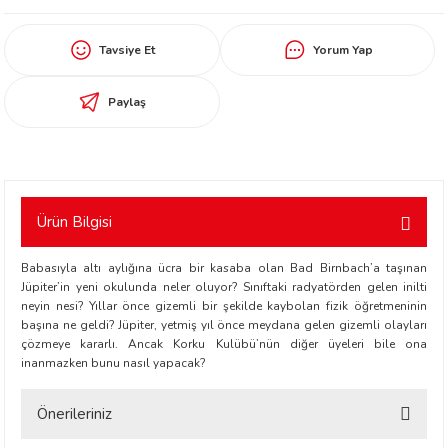
worth
Tavsiye Et
Yorum Yap
Paylaş
an
Ürün Bilgisi
Babasıyla altı aylığına ücra bir kasaba olan Bad Birnbach’a taşınan
Jüpiter’in yeni okulunda neler oluyor? Sınıftaki radyatörden gelen inilti
neyin nesi? Yıllar önce gizemli bir şekilde kaybolan fizik öğretmeninin
başına ne geldi? Jüpiter, yetmiş yıl önce meydana gelen gizemli olayları
çözmeye kararlı. Ancak Korku Kulübü’nün diğer üyeleri bile ona
inanmazken bunu nasıl yapacak?
a
Önerileriniz
ktanır