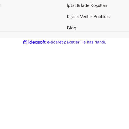
m
İptal & İade Koşulları
Kişisel Veriler Politikası
Blog
der
ile
ideasoft
e-
hazırlandı.
ticaret
paketleri