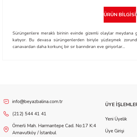
ÜRÜN BILGISI
Sürüngenlere meraklı birinin evinde gizemli olaylar meydana ge
katıyor. Bu devasa sürüngenlerden biriyle yüzleşmek zorunda
canavardan daha korkunç bir sır barındıran eve giriyorlar…
Bu ürünün fiyat bilgisi, resim, ürün açıklamalarında ve diğer konulard
iletebilirsiniz.
Görüş ve önerileriniz için teşekkür ederiz.
Ürün resmi kalitesiz, bozuk veya görüntülenemiyor.
Ürün açıklamasında eksik bilgiler bulunuyor.
info@beyazbalina.com.tr
ÜYE İŞLEMLE
Ürün bilgilerinde hatalar bulunuyor.
(212) 544 41 41
Yeni Üyelik
Ürün fiyatı diğer sitelerden daha pahalı.
Ömerli Mah. Harmantepe Cad. No:17 K:4
Bu ürüne benzer farklı alternatifler olmalı.
Üye Girişi
Arnavutköy / İstanbul