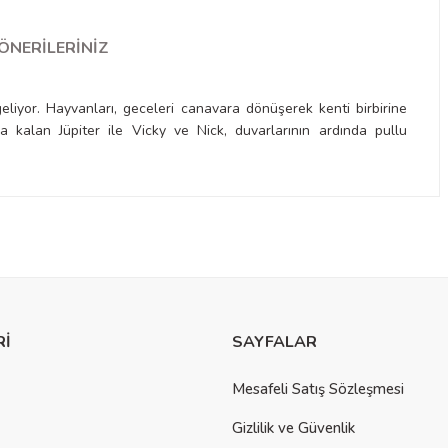
ÖNERILERINIZ
liyor. Hayvanları, geceleri canavara dönüşerek kenti birbirine
 kalan Jüpiter ile Vicky ve Nick, duvarlarının ardında pullu
a yetersiz gördüğünüz noktaları öneri formunu kullanarak tarafımıza
Rİ
SAYFALAR
Mesafeli Satış Sözleşmesi
Gizlilik ve Güvenlik