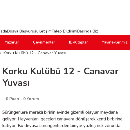
ızda
Dosya Başvurusu
İletişim
Talep Bildirimi
Basında Biz
Yazarlar
Çevirmenler
IB-Kitaplar
Yayınevlerimiz
Korku Kulübü 12 - Canavar Yuvası
Korku Kulübü 12 - Canavar
Yuvası
0 Puan - 0 Yorum
Sürüngenlere meraklı birinin evinde gizemli olaylar meydana
geliyor. Hayvanları, geceleri canavara dönüşerek kenti birbirine
katıyor. Bu devasa sürüngenlerden biriyle yüzleşmek zorunda