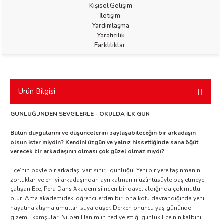
Kişisel Gelişim
İletişim
Yardımlaşma
Yaratıcılık
Farklılıklar
t Exupéry
Ürün Bilgisi
y
GÜNLÜĞÜNDEN SEVGİLERLE - OKULDA İLK GÜN
oyle
Bütün duygularını ve düşüncelerini paylaşabileceğin bir arkadaşın
olsun ister miydin? Kendini üzgün ve yalnız hissettiğinde sana öğüt
verecek bir arkadaşının olması çok güzel olmaz mıydı?
ır
Ece’nin böyle bir arkadaşı var: sihirli günlüğü! Yeni bir yere taşınmanın
zorlukları ve en iyi arkadaşından ayrı kalmanın üzüntüsüyle baş etmeye
çalışan Ece, Pera Dans Akademisi’nden bir davet aldığında çok mutlu
olur. Ama akademideki öğrencilerden biri ona kötü davrandığında yeni
hayatına alışma umutları suya düşer. Derken onuncu yaş gününde
gizemli komşuları Nilperi Hanım’ın hediye ettiği günlük Ece’nin kalbini