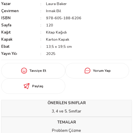
Yazar
Laura Baker
worth
Çevirmen
Irmak Bil
ISBN
978-605-188-6206
Sayfa
120
Kağıt
Kitap Kağıdı
Kapak
Karton Kapak
Ebat
13,5 x 19,5 cm
Yayın Yılı
2025
an
Tavsiye Et
Yorum Yap
Paylaş
ÖNERİLEN SINIFLAR
a
3, 4 ve 5. Sınıflar
TEMALAR
ktanır
Problem Çözme