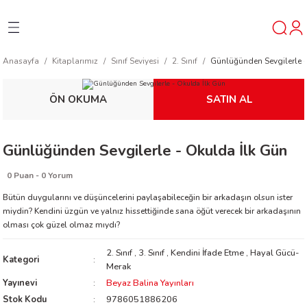
Geri Dön
Geri Dön
Geri Dön
Anasayfa
Kitaplarımız
Sınıf Seviyesi
2. Sınıf
Günlüğünden Sevgilerle -
ner
ÖN OKUMA
SATIN AL
t
Günlüğünden Sevgilerle - Okulda İlk Gün
ı
0 Puan - 0 Yorum
ik
Bütün duygularını ve düşüncelerini paylaşabileceğin bir arkadaşın olsun ister
miydin? Kendini üzgün ve yalnız hissettiğinde sana öğüt verecek bir arkadaşının
olması çok güzel olmaz mıydı?
2. Sınıf
,
3. Sınıf
,
Kendini İfade Etme
,
Hayal Gücü-
Kategori
Merak
Yayınevi
Beyaz Balina Yayınları
reys
Stok Kodu
9786051886206