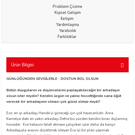
Problem Çözme
Kişisel Gelişim
İletişim
Yardımlaşma
Yaratıcılık
Farklılıklar
t Exupéry
y
Ürün Bilgisi
oyle
GÜNLÜĞÜNDEN SEVGİLERLE - DOSTUN BOL OLSUN
Bütün duygularını ve düşüncelerini paylaşabileceğin bir arkadaşın
ır
olsun ister miydin? Kendini üzgün ve yalnız hissettiğinde sana öğüt
verecek bir arkadaşının olması çok güzel olmaz mıydı?
Ece, en iyi arkadaşı Hande’yi göreceği için çok heyecanlıdır. Ama
Kamelya’daki en yakın arkadaşı Defne bu yüzden kendini biraz dışlanmış
hisseder. Ece hatasını telafi etmeye çalışırken işler daha da karışır.
Arkadaşıyla arasını düzeltmek isteyen Ece iyi bir plan yapmak