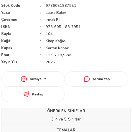
Stok Kodu
9786051887951
worth
Yazar
Laura Baker
Çevirmen
Irmak Bil
ISBN
978-605-188-7951
Sayfa
104
Kağıt
Kitap Kağıdı
Kapak
Karton Kapak
Ebat
13,5 x 19,5 cm
Yayın Yılı
2025
an
Tavsiye Et
Yorum Yap
Paylaş
a
ÖNERİLEN SINIFLAR
3, 4 ve 5. Sınıflar
ktanır
TEMALAR