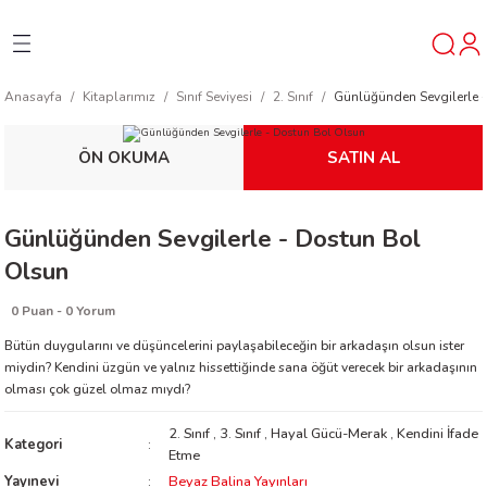
Geri Dön
Geri Dön
Geri Dön
Anasayfa
Kitaplarımız
Sınıf Seviyesi
2. Sınıf
Günlüğünden Sevgilerle 
ner
ÖN OKUMA
SATIN AL
t
Günlüğünden Sevgilerle - Dostun Bol
ı
Olsun
ik
0 Puan - 0 Yorum
Bütün duygularını ve düşüncelerini paylaşabileceğin bir arkadaşın olsun ister
miydin? Kendini üzgün ve yalnız hissettiğinde sana öğüt verecek bir arkadaşının
olması çok güzel olmaz mıydı?
2. Sınıf
,
3. Sınıf
,
Hayal Gücü-Merak
,
Kendini İfade
Kategori
Etme
reys
Yayınevi
Beyaz Balina Yayınları