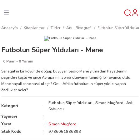
Geri Dön
Geri Dön
Geri Dön
Anasayfa
Kitaplarımız
Türler
Anı - Biyografi
Futbolun Süper Yıldızlar
ner
Futbolun Süper Yıldızları - Mane
t
0 Puan - 0 Yorum
ı
Senegal’in bir köyünde doğup büyüyen Sadio Mané yılmadan hayallerinin
peşinden koştu ve önce Avrupa’nın sonra dünyanın tanıdığı bir oyuncu oldu.
Mané hayallerine nasıl ulaştı? Onu, Afrika futbolunun süper yıldızı yapan
ik
özellikler neler?
Futbolun Süper Yıldızları
,
Simon Mugford
,
Aslı
Kategori
Sabuncu
Yayınevi
Yazar
Simon Mugford
Stok Kodu
9786051886893
reys