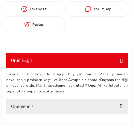
worth
Tavsiye Et
Yorum Yap
Paylaş
Ürün Bilgisi
an
Senegal’in bir köyünde doğup büyüyen Sadio Mané yılmadan
hayallerinin peşinden koştu ve önce Avrupa’nın sonra dünyanın tanıdığı
bir oyuncu oldu. Mané hayallerine nasıl ulaştı? Onu, Afrika futbolunun
süper yıldızı yapan özellikler neler?
Önerileriniz
a
Bu ürünün fiyat bilgisi, resim, ürün açıklamalarında ve diğer konularda
ktanır
yetersiz gördüğünüz noktaları öneri formunu kullanarak tarafımıza
iletebilirsiniz.