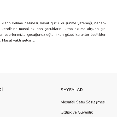
ocukların kelime hazinesi, hayal gücü, düşünme yeteneği, neden-
ren kendisine masal okunan çocukların kitap okuma alışkanlığını
nan eserlerimizle çocuğunuz eğlenirken güzel karakter özellikleri
. Masal vakti geldiiii...
a yetersiz gördüğünüz noktaları öneri formunu kullanarak tarafımıza
Rİ
SAYFALAR
Mesafeli Satış Sözleşmesi
Gizlilik ve Güvenlik