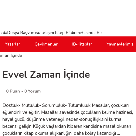
ızda
Dosya Başvurusu
İletişim
Talep Bildirimi
Basında Biz
Yazarlar
Çevirmenler
IB-Kitaplar
Yayınevlerimiz
aman İçinde
Evvel Zaman İçinde
0 Puan - 0 Yorum
Dostluk- Mutluluk- Sorumluluk- Tutumluluk Masallar, çocukları
eğlendirir ve eğitir. Masallar sayesinde çocukların kelime hazinesi,
hayal gücü, düşünme yeteneği, neden-sonuç ilişkisini kurma
becerisi gelişir. Küçük yaşlardan itibaren kendisine masal okunan
çocukların kitap okuma alışkanlığını daha kolay kazandığı ...