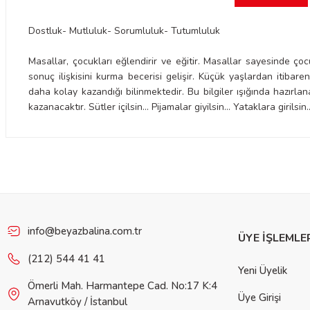
Dostluk- Mutluluk- Sorumluluk- Tutumluluk
Masallar, çocukları eğlendirir ve eğitir. Masallar sayesinde ç
sonuç ilişkisini kurma becerisi gelişir. Küçük yaşlardan itiba
daha kolay kazandığı bilinmektedir. Bu bilgiler ışığında hazırla
kazanacaktır. Sütler içilsin... Pijamalar giyilsin... Yataklara girilsin..
Bu ürünün fiyat bilgisi, resim, ürün açıklamalarında ve diğer konulard
iletebilirsiniz.
Görüş ve önerileriniz için teşekkür ederiz.
Ürün resmi kalitesiz, bozuk veya görüntülenemiyor.
Ürün açıklamasında eksik bilgiler bulunuyor.
info@beyazbalina.com.tr
ÜYE İŞLEMLE
Ürün bilgilerinde hatalar bulunuyor.
(212) 544 41 41
Yeni Üyelik
Ürün fiyatı diğer sitelerden daha pahalı.
Ömerli Mah. Harmantepe Cad. No:17 K:4
Bu ürüne benzer farklı alternatifler olmalı.
Üye Girişi
Arnavutköy / İstanbul