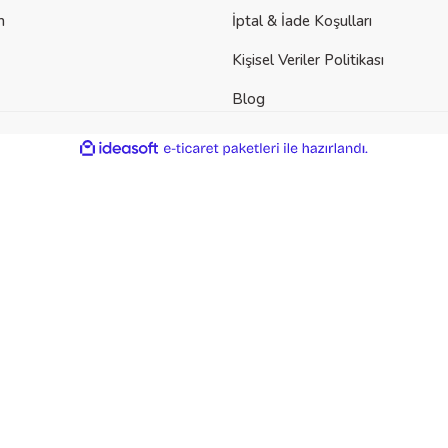
m
İptal & İade Koşulları
Kişisel Veriler Politikası
Blog
der
ile
ideasoft
e-
hazırlandı.
ticaret
paketleri