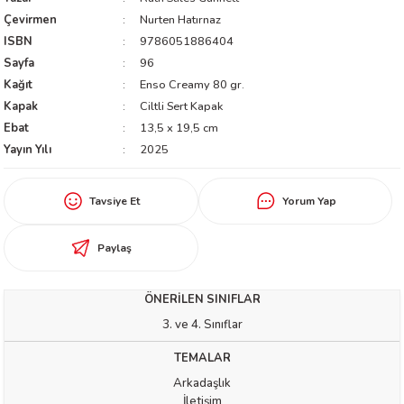
Çevirmen
Nurten Hatırnaz
worth
ISBN
9786051886404
Sayfa
96
Kağıt
Enso Creamy 80 gr.
Kapak
Ciltli Sert Kapak
Ebat
13,5 x 19,5 cm
Yayın Yılı
2025
an
Tavsiye Et
Yorum Yap
Paylaş
ÖNERİLEN SINIFLAR
3. ve 4. Sınıflar
a
TEMALAR
ktanır
Arkadaşlık
İletişim