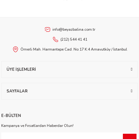
Beyaz Balina Yayınları
YENİ
Beyaz Balina Yayınları
ukoğlu
Babamın Ejderhası
Mavi Diyar'ın Ejderhaları
info@beyazbalina.com.tr
eyton Goddard
(212) 544 41 41
Gönder
Ömerli Mah. Harmantepe Cad. No:17 K:4 Arnavutköy / İstanbul
Church
ÜYE İŞLEMLERİ
SAYFALAR
tçi
E-BÜLTEN
in
üden
Kampanya ve Fırsatlardan Haberdar Olun!