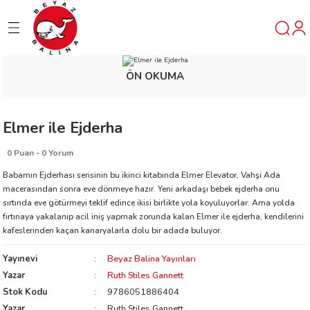
Geri Dön
Geri Dön
Geri Dön
ÖN OKUMA
ner
t
Elmer ile Ejderha
0 Puan - 0 Yorum
ı
Babamın Ejderhası serisinin bu ikinci kitabında Elmer Elevator, Vahşi Ada
macerasından sonra eve dönmeye hazır. Yeni arkadaşı bebek ejderha onu
ik
sırtında eve götürmeyi teklif edince ikisi birlikte yola koyuluyorlar. Ama yolda
fırtınaya yakalanıp acil iniş yapmak zorunda kalan Elmer ile ejderha, kendilerini
kafeslerinden kaçan kanaryalarla dolu bir adada buluyor.
Yayınevi
Beyaz Balina Yayınları
Yazar
Ruth Stiles Gannett
Stok Kodu
9786051886404
reys
Yazar
Ruth Stiles Gannett