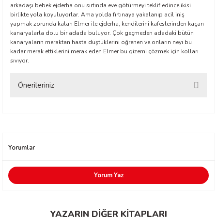
arkadaşı bebek ejderha onu sırtında eve götürmeyi teklif edince ikisi
birlikte yola koyuluyorlar. Ama yolda fırtınaya yakalanıp acil iniş
yapmak zorunda kalan Elmer ile ejderha, kendilerini kafeslerinden kaçan
etti-Shustak
kanaryalarla dolu bir adada buluyor. Çok geçmeden adadaki bütün
kanaryaların meraktan hasta düştüklerini öğrenen ve onların neyi bu
kadar merak ettiklerini merak eden Elmer bu gizemi çözmek için kolları
sıvıyor.
Önerileriniz
er
Bu ürünün fiyat bilgisi, resim, ürün açıklamalarında ve diğer konularda
yetersiz gördüğünüz noktaları öneri formunu kullanarak tarafımıza
lioğlu
iletebilirsiniz.
Görüş ve önerileriniz için teşekkür ederiz.
ty
Yorumlar
Ürün resmi kalitesiz, bozuk veya görüntülenemiyor.
Ürün açıklamasında eksik bilgiler bulunuyor.
Yorum Yaz
Ürün bilgilerinde hatalar bulunuyor.
Ürün fiyatı diğer sitelerden daha pahalı.
YAZARIN DİĞER KİTAPLARI
Bu ürüne benzer farklı alternatifler olmalı.