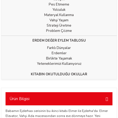
Pes Etmeme
Yolculuk
Materyal Kullanma
Vahşi Yaşam
Strateji Üretme
Problem Çözme
ERDEM DEĞER EYLEM TABLOSU
t Exupéry
Farklı Dünyalar
Erdemler
y
Birlikte Yaşamak
Yeteneklerimizi Kullanıyoruz
oyle
KİTABIN OKUTULDUĞU OKULLAR
ır
Ürün Bilgisi
Babamın Ejderhası serisinin bu ikinci kitabı Elmer ile Ejderha'da Elmer
Elevator, Vahşi Ada macerasından sonra eve dönmeye hazır. Yeni