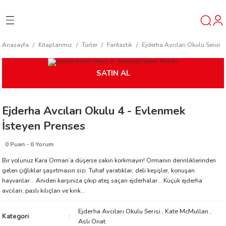
Geri Dön
Geri Dön
Geri Dön
Anasayfa
Kitaplarımız
Türler
Fantastik
Ejderha Avcıları Okulu Serisi
ner
SATIN AL
t
Ejderha Avcıları Okulu 4 - Evlenmek
ı
İsteyen Prenses
ik
0 Puan - 0 Yorum
Bir yolunuz Kara Orman’a düşerse sakın korkmayın! Ormanın derinliklerinden
gelen çığlıklar şaşırtmasın sizi. Tuhaf yaratıklar, deli keşişler, konuşan
hayvanlar… Aniden karşınıza çıkıp ateş saçan ejderhalar… Küçük ejderha
avcıları, paslı kılıçları ve kırık...
Ejderha Avcıları Okulu Serisi
,
Kate McMullan
,
reys
Kategori
Aslı Onat