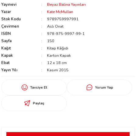
Yayınevi
Beyaz Balina Yayınları
worth
Yazar
Kate McMullan
Stok Kodu
9789759997991
Çevirmen
Aslı Onat
ISBN
978-975-9997-99-1
Sayfa
150
Kağıt
Kitap Kâğıdı
Kapak
Karton Kapak
Ebat
12 x 18 cm
an
Yayın Yılı
Kasım 2015
Tavsiye Et
Yorum Yap
Paylaş
a
ktanır