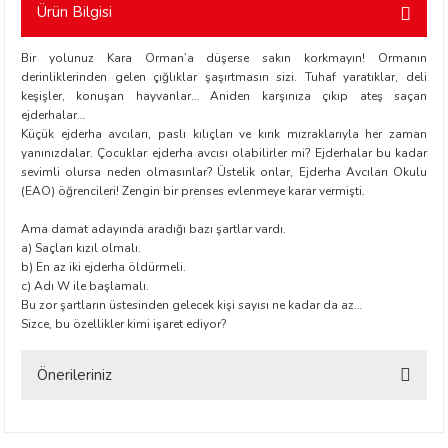
Ürün Bilgisi
Bir yolunuz Kara Orman’a düşerse sakın korkmayın! Ormanın
derinliklerinden gelen çığlıklar şaşırtmasın sizi. Tuhaf yaratıklar, deli
keşişler, konuşan hayvanlar… Aniden karşınıza çıkıp ateş saçan
ejderhalar…
Küçük ejderha avcıları, paslı kılıçları ve kırık mızraklarıyla her zaman
yanınızdalar. Çocuklar ejderha avcısı olabilirler mi? Ejderhalar bu kadar
t Exupéry
sevimli olursa neden olmasınlar? Üstelik onlar, Ejderha Avcıları Okulu
(EAO) öğrencileri! Zengin bir prenses evlenmeye karar vermişti.
y
Ama damat adayında aradığı bazı şartlar vardı.
a) Saçları kızıl olmalı.
oyle
b) En az iki ejderha öldürmeli.
c) Adı W ile başlamalı.
Bu zor şartların üstesinden gelecek kişi sayısı ne kadar da az…
ır
Sizce, bu özellikler kimi işaret ediyor?
Önerileriniz
Bu ürünün fiyat bilgisi, resim, ürün açıklamalarında ve diğer konularda
yetersiz gördüğünüz noktaları öneri formunu kullanarak tarafımıza