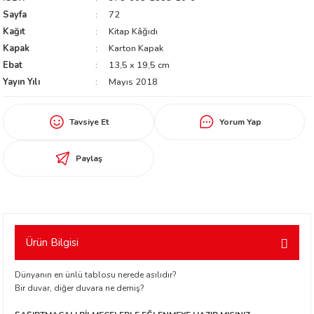
Sayfa
72
worth
Kağıt
Kitap Kâğıdı
Kapak
Karton Kapak
Ebat
13,5 x 19,5 cm
Yayın Yılı
Mayıs 2018
Tavsiye Et
Yorum Yap
an
Paylaş
Ürün Bilgisi
a
Dünyanın en ünlü tablosu nerede asılıdır?
Bir duvar, diğer duvara ne demiş?
ktanır