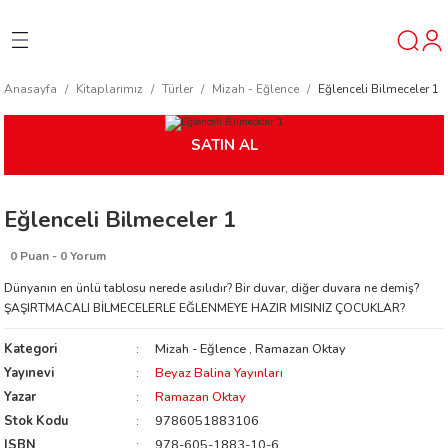
Geri Dön
Geri Dön
Geri Dön
Anasayfa
Kitaplarımız
Türler
Mizah - Eğlence
Eğlenceli Bilmeceler 1
ner
SATIN AL
t
Eğlenceli Bilmeceler 1
ı
0 Puan - 0 Yorum
ik
Dünyanın en ünlü tablosu nerede asılıdır? Bir duvar, diğer duvara ne demiş?
ŞAŞIRTMACALI BİLMECELERLE EĞLENMEYE HAZIR MISINIZ ÇOCUKLAR?
Kategori
Mizah - Eğlence
,
Ramazan Oktay
Yayınevi
Beyaz Balina Yayınları
Yazar
Ramazan Oktay
Stok Kodu
9786051883106
reys
ISBN
978-605-1883-10-6