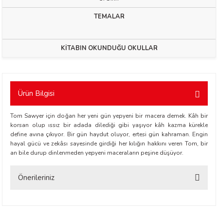
TEMALAR
KİTABIN OKUNDUĞU OKULLAR
t Exupéry
Ürün Bilgisi
y
Tom Sawyer için doğan her yeni gün yepyeni bir macera demek. Kâh bir
korsan olup ıssız bir adada dilediği gibi yaşıyor kâh kazma kürekle
oyle
define avına çıkıyor. Bir gün haydut oluyor, ertesi gün kahraman. Engin
hayal gücü ve zekâsı sayesinde girdiği her kılığın hakkını veren Tom, bir
ır
an bile durup dinlenmeden yepyeni maceraların peşine düşüyor.
Önerileriniz
Bu ürünün fiyat bilgisi, resim, ürün açıklamalarında ve diğer konularda
yetersiz gördüğünüz noktaları öneri formunu kullanarak tarafımıza