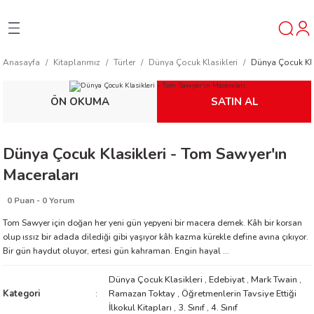
Geri Dön
Geri Dön
Geri Dön
Anasayfa
Kitaplarımız
Türler
Dünya Çocuk Klasikleri
Dünya Çocuk Kla
ner
ÖN OKUMA
SATIN AL
t
Dünya Çocuk Klasikleri - Tom Sawyer'ın
ı
Maceraları
ik
0 Puan - 0 Yorum
Tom Sawyer için doğan her yeni gün yepyeni bir macera demek. Kâh bir korsan
olup ıssız bir adada dilediği gibi yaşıyor kâh kazma kürekle define avına çıkıyor.
Bir gün haydut oluyor, ertesi gün kahraman. Engin hayal ...
Dünya Çocuk Klasikleri
,
Edebiyat
,
Mark Twain
,
Kategori
Ramazan Toktay
,
Öğretmenlerin Tavsiye Ettiği
reys
İlkokul Kitapları
,
3. Sınıf
,
4. Sınıf