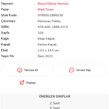
Yayınevi
Beyaz Balina Yayınları
worth
Yazar
Mark Twain
Stok Kodu
9786051886039
Çevirmen
Ramazan Toktay
ISBN
978-605-1886-03-9
Sayfa
104
Kağıt
Kitap Kâğıdı
Kapak
Karton Kapak
Ebat
13,5 x 19,5 cm
an
Yayın Yılı
Ekim 2021
Tavsiye Et
Yorum Yap
Paylaş
a
ÖNERİLEN SINIFLAR
ktanır
2. Sınıf
3. Sınıf