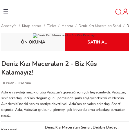
Geri Dön
Geri Dön
Geri Dön
Anasayfa
Kitaplarımız
Türler
Macera
Deniz Kızı Maceraları Serisi
De
ner
ÖN OKUMA
SATIN AL
t
Deniz Kızı Maceraları 2 - Biz Küs
ı
Kalamayız!
ik
0 Puan - 0 Yorum
Ada en sevdiği müzik grubu Vatozlar’ı göreceği için çok heyecanlıydı. Vatozlar,
sınıf arkadaşı İnci’nin doğum günü partisinde şarkı söyleyeceklerdi ve Neptün
Akademisi’ndeki herkes partiye davetliydi. Ada’nın en yakın arkadaşı Sedef
dışında. Ada, Vatozlar grubunu görmeyi çok istiyordu ama arkadaşı olmadan
nasıl...
reys
Deniz Kızı Maceraları Serisi
,
Debbie Dadey
,