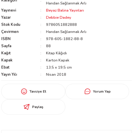
Kategori
Handan Sağlanmak Arlı
worth
Yayınevi
Beyaz Balina Yayınları
Yazar
Debbie Dadey
Stok Kodu
9786051882888
Çevirmen
Handan Sağlanmak Arlı
ISBN
978-605-1882-88-8
Sayfa
88
Kağıt
Kitap Kâğıdı
Kapak
Karton Kapak
an
Ebat
13,5 x 19,5 cm
Yayın Yılı
Nisan 2018
Tavsiye Et
Yorum Yap
Paylaş
a
ktanır