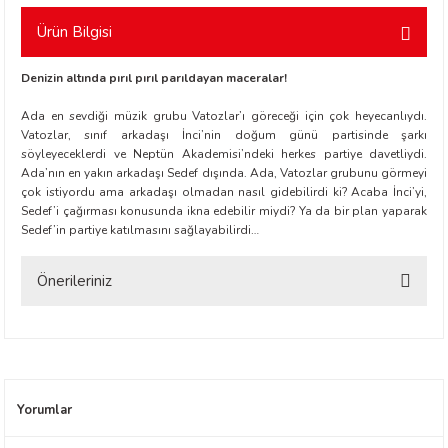
Ürün Bilgisi
Denizin altında pırıl pırıl parıldayan maceralar!
Ada en sevdiği müzik grubu Vatozlar’ı göreceği için çok heyecanlıydı.
Vatozlar, sınıf arkadaşı İnci’nin doğum günü partisinde şarkı
söyleyeceklerdi ve Neptün Akademisi’ndeki herkes partiye davetliydi.
t Exupéry
Ada’nın en yakın arkadaşı Sedef dışında. Ada, Vatozlar grubunu görmeyi
çok istiyordu ama arkadaşı olmadan nasıl gidebilirdi ki? Acaba İnci’yi,
Sedef’i çağırması konusunda ikna edebilir miydi? Ya da bir plan yaparak
y
Sedef’in partiye katılmasını sağlayabilirdi…
oyle
Önerileriniz
ır
Bu ürünün fiyat bilgisi, resim, ürün açıklamalarında ve diğer konularda
yetersiz gördüğünüz noktaları öneri formunu kullanarak tarafımıza
iletebilirsiniz.
Görüş ve önerileriniz için teşekkür ederiz.
Yorumlar
Ürün resmi kalitesiz, bozuk veya görüntülenemiyor.