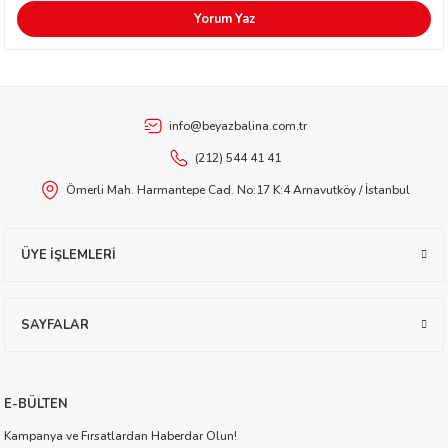
Ürün açıklamasında eksik bilgiler bulunuyor.
Yorum Yaz
Ürün bilgilerinde hatalar bulunuyor.
etti-Shustak
Ürün fiyatı diğer sitelerden daha pahalı.
Bu ürüne benzer farklı alternatifler olmalı.
info@beyazbalina.com.tr
(212) 544 41 41
Ömerli Mah. Harmantepe Cad. No:17 K:4 Arnavutköy / İstanbul
er
Gönder
lioğlu
ÜYE İŞLEMLERİ
ty
SAYFALAR
E-BÜLTEN
Kampanya ve Fırsatlardan Haberdar Olun!