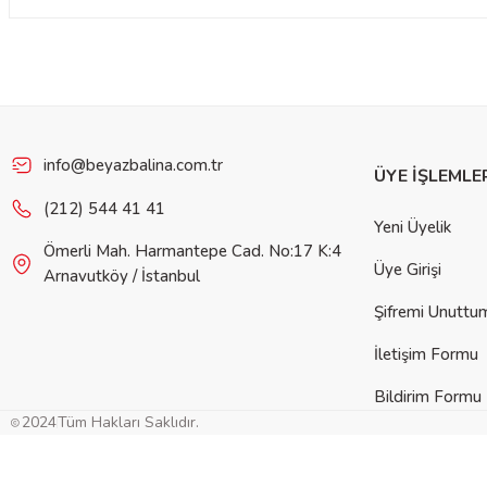
Bu ürünün fiyat bilgisi, resim, ürün açıklamalarında ve diğer konulard
iletebilirsiniz.
Görüş ve önerileriniz için teşekkür ederiz.
Ürün resmi kalitesiz, bozuk veya görüntülenemiyor.
Ürün açıklamasında eksik bilgiler bulunuyor.
info@beyazbalina.com.tr
ÜYE İŞLEMLE
Ürün bilgilerinde hatalar bulunuyor.
(212) 544 41 41
Yeni Üyelik
Ürün fiyatı diğer sitelerden daha pahalı.
Ömerli Mah. Harmantepe Cad. No:17 K:4
Bu ürüne benzer farklı alternatifler olmalı.
Üye Girişi
Arnavutköy / İstanbul
Şifremi Unuttu
İletişim Formu
Bildirim Formu
Gön
2024
Tüm Hakları Saklıdır.