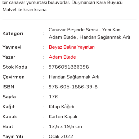
bir canavar yumurtası buluyorlar. Düşmanları Kara Büyücü
Malvel ile kıran kırana
Canavar Peşinde Serisi - Yeni Kan
,
Kategori
Adam Blade
,
Handan Sağlanmak Arlı
Yayınevi
Beyaz Balina Yayınları
Yazar
Adam Blade
Stok Kodu
9786051886398
Çevirmen
Handan Sağlanmak Arlı
ISBN
978-605-1886-39-8
Sayfa
176
Kağıt
Kitap Kâğıdı
Kapak
Karton Kapak
Ebat
13,5 x 19,5 cm
Yayın Yılı
Ocak 2022