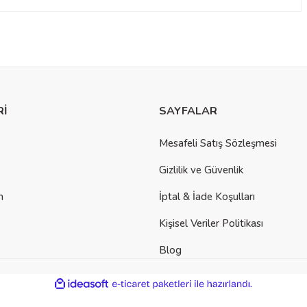
a yetersiz gördüğünüz noktaları öneri formunu kullanarak tarafımıza
Rİ
SAYFALAR
Mesafeli Satış Sözleşmesi
Gizlilik ve Güvenlik
m
İptal & İade Koşulları
Kişisel Veriler Politikası
Blog
der
ile
ideasoft
e-
hazırlandı.
ticaret