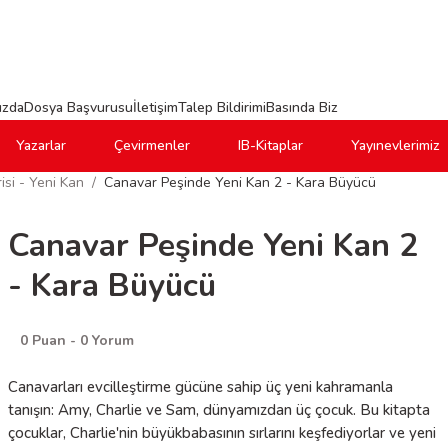
ızda
Dosya Başvurusu
İletişim
Talep Bildirimi
Basında Biz
Yazarlar
Çevirmenler
IB-Kitaplar
Yayınevlerimiz
si - Yeni Kan
Canavar Peşinde Yeni Kan 2 - Kara Büyücü
Canavar Peşinde Yeni Kan 2
- Kara Büyücü
0 Puan - 0 Yorum
Canavarları evcilleştirme gücüne sahip üç yeni kahramanla
tanışın: Amy, Charlie ve Sam, dünyamızdan üç çocuk. Bu kitapta
çocuklar, Charlie'nin büyükbabasının sırlarını keşfediyorlar ve yeni