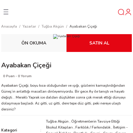
Geri Dön
Geri Dön
Geri Dön
Anasayfa
Yazarlar
Tuğba Akgün
Ayabakan Çiçeği
ner
ÖN OKUMA
SATIN AL
t
Ayabakan Çiçeği
ı
0 Puan - 0 Yorum
ik
Ayabakan Çiçeği, boyu kısa olduğundan ve ışığı, gözlerini kamaştırdığından
Güneş’in anlattığı masalları dinleyemiyordu. Bir gece Ay ile tanıştı ve hayatı
değişti… Meraklı Yaprak ise daldan düştükten sonra çok merak ettiği dünyayı
dolaşmaya başladı. Az gitti, uz gitti, dere tepe düz gitti, peki nereye ulaştı
dersiniz?
Tuğba Akgün
,
Öğretmenlerin Tavsiye Ettiği
reys
İlkokul Kitapları
,
Farklılık / Farkındalık
,
İletişim -
Kategori