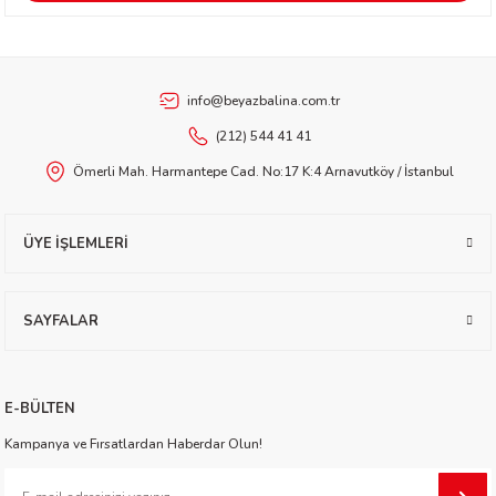
Ürün bilgilerinde hatalar bulunuyor.
Ürün fiyatı diğer sitelerden daha pahalı.
ukoğlu
Bu ürüne benzer farklı alternatifler olmalı.
info@beyazbalina.com.tr
eyton Goddard
(212) 544 41 41
Ömerli Mah. Harmantepe Cad. No:17 K:4 Arnavutköy / İstanbul
Church
Gönder
ÜYE İŞLEMLERİ
SAYFALAR
tçi
E-BÜLTEN
in
üden
Kampanya ve Fırsatlardan Haberdar Olun!