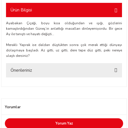
Ürün Bilgisi
etti-Shustak
Ayabakan Çiçeği, boyu kısa olduğundan ve ışığı, gözlerini
kamaştırdığından Güneş’in anlattığı masalları dinleyemiyordu. Bir gece
Ay ile tanıştı ve hayatı değişti…
Meraklı Yaprak ise daldan düştükten sonra çok merak ettiği dünyayı
dolaşmaya başladı. Az gitti, uz gitti, dere tepe düz gitti, peki nereye
ulaştı dersiniz?
er
Önerileriniz
lioğlu
Bu ürünün fiyat bilgisi, resim, ürün açıklamalarında ve diğer konularda
ty
yetersiz gördüğünüz noktaları öneri formunu kullanarak tarafımıza
iletebilirsiniz.
Görüş ve önerileriniz için teşekkür ederiz.
Yorumlar
Ürün resmi kalitesiz, bozuk veya görüntülenemiyor.
Ürün açıklamasında eksik bilgiler bulunuyor.
Yorum Yaz