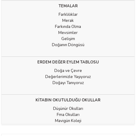
TEMALAR
Farklılıklar
Merak
Farkında Olma
Mevsimler
Gelişim
Doğanın Döngüsü
t Exupéry
ERDEM DEĞER EYLEM TABLOSU
y
Doğa ve Çevre
Değerlerimizle Yaşıyoruz
oyle
Doğayı Tanıyoruz
ır
KİTABIN OKUTULDUĞU OKULLAR
Düşünür Okulları
Fma Okulları
Mavigün Koleji