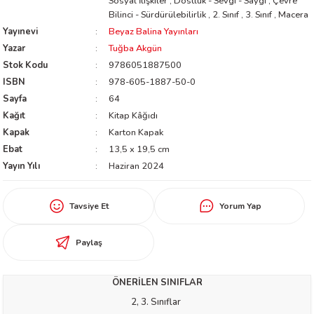
Sosyal İlişkiler
,
Dostluk - Sevgi - Saygı
,
Çevre
Bilinci - Sürdürülebilirlik
,
2. Sınıf
,
3. Sınıf
,
Macera
worth
Yayınevi
Beyaz Balina Yayınları
Yazar
Tuğba Akgün
Stok Kodu
9786051887500
ISBN
978-605-1887-50-0
Sayfa
64
Kağıt
Kitap Kâğıdı
Kapak
Karton Kapak
Ebat
13,5 x 19,5 cm
an
Yayın Yılı
Haziran 2024
Tavsiye Et
Yorum Yap
Paylaş
a
ÖNERİLEN SINIFLAR
ktanır
2, 3. Sınıflar