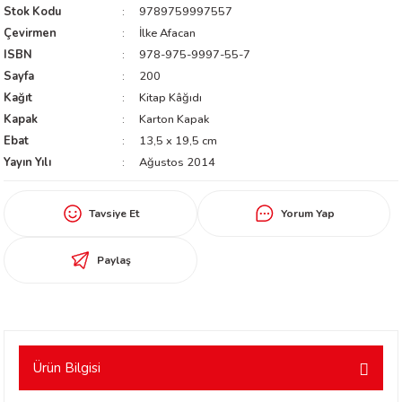
Stok Kodu
9789759997557
worth
Çevirmen
İlke Afacan
ISBN
978-975-9997-55-7
Sayfa
200
Kağıt
Kitap Kâğıdı
Kapak
Karton Kapak
Ebat
13,5 x 19,5 cm
Yayın Yılı
Ağustos 2014
an
Tavsiye Et
Yorum Yap
Paylaş
a
Ürün Bilgisi
ktanır