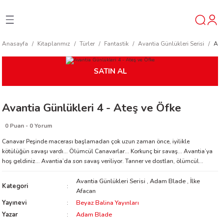
Geri Dön
Geri Dön
Geri Dön
Anasayfa
Kitaplarımız
Türler
Fantastik
Avantia Günlükleri Serisi
Av
ner
SATIN AL
t
Avantia Günlükleri 4 - Ateş ve Öfke
ı
0 Puan - 0 Yorum
ik
Canavar Peşinde macerası başlamadan çok uzun zaman önce, iyilikle
kötülüğün savaşı vardı… Ölümcül Canavarlar... Korkunç bir savaş... Avantia’ya
hoş geldiniz... Avantia’da son savaş veriliyor. Tanner ve dostları, ölümcül...
Avantia Günlükleri Serisi
,
Adam Blade
,
İlke
Kategori
Afacan
Yayınevi
Beyaz Balina Yayınları
reys
Yazar
Adam Blade