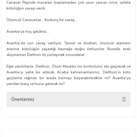
Canavar Peşinde macerası başlamadan çok uzun zaman önce, iyilikle
kötülüğün savaşı vardı…
Ölümcül Canavarlar... Korkunç bir savaş...
Avantia’ya hoş geldiniz...
Avantia’da son savaş veriliyor. Tanner ve dostları, ölümcül alevlerin
arasına, kötülüğün yaşadığı kaynağa doğru ilerliyorlar. Burada, ezeli
t Exupéry
düşmanları Derthsin ile yüzleşmek zorundalar.
y
Eğer yenilirlerse, Derthsin, Ölüm Maskesi’nin kontrolünü ele geçirecek ve
Avantia’yı yerle bir edecek. Acaba kahramanlarımız, Derthsin’in kötü
güçlerine rağmen bir arada kalmayı başarabilecekler mi? Avantia’ya
oyle
yeniden barış ve huzur gelecek mi?
ır
Önerileriniz
Bu ürünün fiyat bilgisi, resim, ürün açıklamalarında ve diğer konularda
yetersiz gördüğünüz noktaları öneri formunu kullanarak tarafımıza
iletebilirsiniz.
Görüş ve önerileriniz için teşekkür ederiz.