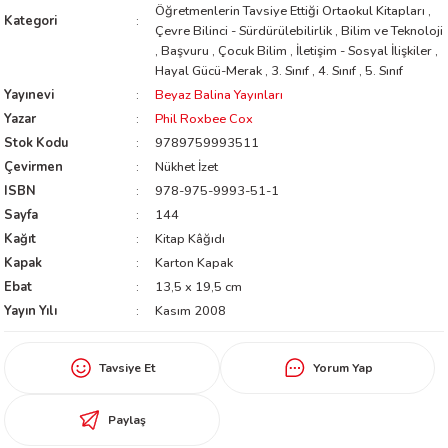
Öğretmenlerin Tavsiye Ettiği Ortaokul Kitapları
,
Kategori
worth
Çevre Bilinci - Sürdürülebilirlik
,
Bilim ve Teknoloji
,
Başvuru
,
Çocuk Bilim
,
İletişim - Sosyal İlişkiler
,
Hayal Gücü-Merak
,
3. Sınıf
,
4. Sınıf
,
5. Sınıf
Yayınevi
Beyaz Balina Yayınları
Yazar
Phil Roxbee Cox
Stok Kodu
9789759993511
Çevirmen
Nükhet İzet
ISBN
978-975-9993-51-1
Sayfa
144
an
Kağıt
Kitap Kâğıdı
Kapak
Karton Kapak
Ebat
13,5 x 19,5 cm
Yayın Yılı
Kasım 2008
a
Tavsiye Et
Yorum Yap
ktanır
Paylaş