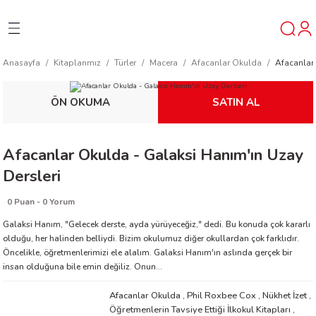
Geri Dön
Geri Dön
Geri Dön
Anasayfa
Kitaplarımız
Türler
Macera
Afacanlar Okulda
Afacanlar 
ner
ÖN OKUMA
SATIN AL
t
Afacanlar Okulda - Galaksi Hanım'ın Uzay
ı
Dersleri
ik
0 Puan - 0 Yorum
Galaksi Hanım, "Gelecek derste, ayda yürüyeceğiz," dedi. Bu konuda çok kararlı
olduğu, her halinden belliydi. Bizim okulumuz diğer okullardan çok farklıdır.
Öncelikle, öğretmenlerimizi ele alalım. Galaksi Hanım'ın aslında gerçek bir
insan olduğuna bile emin değiliz. Onun...
Afacanlar Okulda
,
Phil Roxbee Cox
,
Nükhet İzet
,
reys
Öğretmenlerin Tavsiye Ettiği İlkokul Kitapları
,