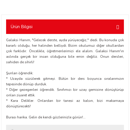
Ürün Bilgisi
Galaksi Hanım, "Gelecek derste, ayda yürüyeceğiz," dedi. Bu konuda çok
kararlı olduğu, her halinden belliydi. Bizim okulumuz diğer okullardan
t Exupéry
çok farklıdır. Öncelikle, öğretmenlerimizi ele alalım. Galaksi Hanım'ın
aslında gerçek bir insan olduğuna bile emin değiliz. Onun dersleri,
y
sahiden de sihirli!
Şunları öğrendik:
oyle
* Uzayda süzülerek gitmeyi. Bütün bir ders boyunca sıralarımızın
tepesinde dönüp durduk.
* Diğer gezegenleri öğrendik. Sınıfımızı bir uzay gemisine dönüştürüp
ır
onları ziyaret ettik.
* Kara Delikler. Onlardan bir tanesi az kalsın, bizi makarnaya
dönüştürecekti!
Burası harika. Gelin de kendi gözlerinizle görün!...