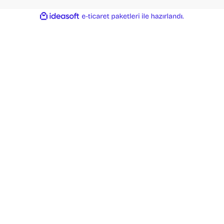
ile
ideasoft
e-
hazırlandı.
ticaret
paketleri