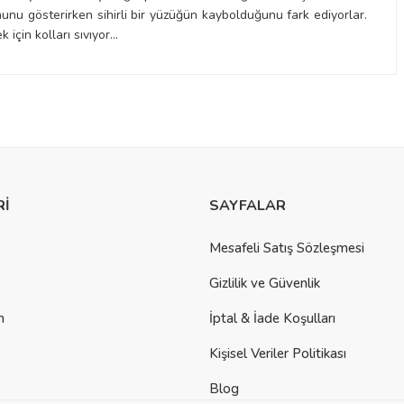
nu gösterirken sihirli bir yüzüğün kaybolduğunu fark ediyorlar.
 için kolları sıvıyor…
a yetersiz gördüğünüz noktaları öneri formunu kullanarak tarafımıza
Rİ
SAYFALAR
Mesafeli Satış Sözleşmesi
Gizlilik ve Güvenlik
m
İptal & İade Koşulları
Kişisel Veriler Politikası
Blog
der