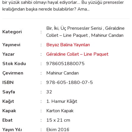
bir yüzük sahibi olmayı hayal ediyorlar… Bu yüzüğü prensesler
krallığından başka nerede bulabilirler? Ama...
Bir, İki, Üç Prensesler Serisi
,
Géraldine
Kategori
Collet – Line Paquet
,
Mahinur Candan
Yayınevi
Beyaz Balina Yayınları
Yazar
Géraldine Collet – Line Paquet
Stok Kodu
9786051880075
Çevirmen
Mahinur Candan
ISBN
978-605-1880-07-5
Sayfa
32
Kağıt
1. Hamur Kâğıt
Kapak
Karton Kapak
Ebat
15 x 21 cm
Yayın Yılı
Ekim 2016