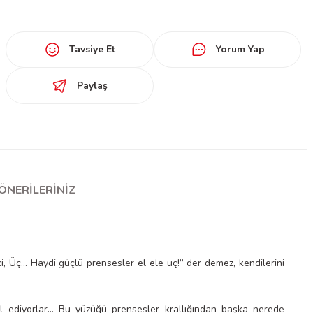
Tavsiye Et
Yorum Yap
Paylaş
ÖNERILERINIZ
İki, Üç… Haydi güçlü prensesler el ele uç!” der demez, kendilerini
l ediyorlar… Bu yüzüğü prensesler krallığından başka nerede