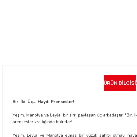
ÜRÜN BILGISI
Bir, İki, Üç… Haydi Prensesler!
Yeşim, Manolya ve Leyla, bir sırrı paylaşan üç arkadaştır. "Bir, 
prensesler krallığında bulurlar!
Yeşim, Leyla ve Manolya elmas bir yüzük sahibi olmayı haya