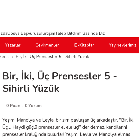
ızda
Dosya Başvurusu
İletişim
Talep Bildirimi
Basında Biz
Yazarlar
Çevirmenler
IB-Kitaplar
Yayınevlerimiz
Serisi
Bir, İki, Üç Prensesler 5 - Sihirli Yüzük
Bir, İki, Üç Prensesler 5 -
Sihirli Yüzük
0 Puan - 0 Yorum
Yeşim, Manolya ve Leyla, bir sırrı paylaşan üç arkadaştır. "Bir, İki,
Üç… Haydi güçlü prensesler el ele uç!” der demez, kendilerini
prensesler krallığında bulurlar! Yeşim, Leyla ve Manolya elmas