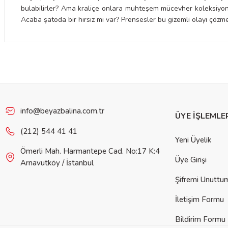
bulabilirler? Ama kraliçe onlara muhteşem mücevher koleksiyonu
Acaba şatoda bir hırsız mı var? Prensesler bu gizemli olayı çözmek
Bu ürünün fiyat bilgisi, resim, ürün açıklamalarında ve diğer konulard
iletebilirsiniz.
Görüş ve önerileriniz için teşekkür ederiz.
Ürün resmi kalitesiz, bozuk veya görüntülenemiyor.
Ürün açıklamasında eksik bilgiler bulunuyor.
info@beyazbalina.com.tr
ÜYE İŞLEMLE
Ürün bilgilerinde hatalar bulunuyor.
(212) 544 41 41
Yeni Üyelik
Ürün fiyatı diğer sitelerden daha pahalı.
Ömerli Mah. Harmantepe Cad. No:17 K:4
Bu ürüne benzer farklı alternatifler olmalı.
Üye Girişi
Arnavutköy / İstanbul
Şifremi Unuttu
İletişim Formu
Bildirim Formu
Gön