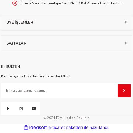
Ömerli Mah. Harmantepe Cad. No:17 K:4 Arnavutköy / İstanbul
worth
ÜYE İŞLEMLERİ
SAYFALAR
an
E-BÜLTEN
Kampanya ve Fırsatlardan Haberdar Olun!
a
2024
Tüm Hakları Saklıdır.
ktanır
ideasoft
ile
e-
hazırlandı.
ticaret