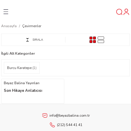
Geri Dön
Geri Dön
Geri Dön
Anasayfa
Çevirmenler
ner
SIRALA
t
İlgili Alt Kategoriler
ı
Burcu Karatepe
(1)
ik
Beyaz Balina Yayınları
Son Hikaye Anlatıcısı
info@beyazbalina.com.tr
reys
(212) 544 41 41