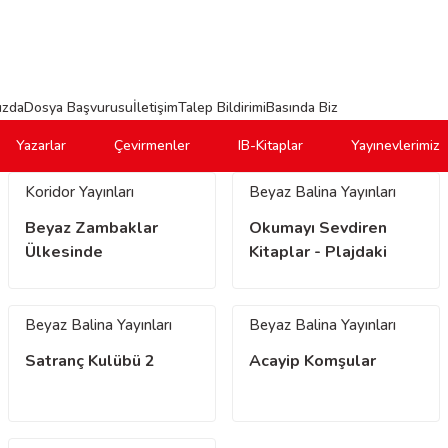
ızda
Dosya Başvurusu
İletişim
Talep Bildirimi
Basında Biz
Yazarlar
Çevirmenler
IB-Kitaplar
Yayınevlerimiz
Koridor Yayınları
Beyaz Balina Yayınları
Beyaz Zambaklar
Okumayı Sevdiren
Ülkesinde
Kitaplar - Plajdaki
Köpek Yavrusu
Beyaz Balina Yayınları
Beyaz Balina Yayınları
Satranç Kulübü 2
Acayip Komşular