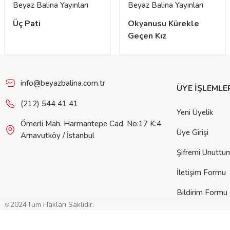
Beyaz Balina Yayınları
Beyaz Balina Yayınları
Üç Pati
Okyanusu Kürekle
Geçen Kız
info@beyazbalina.com.tr
ÜYE İŞLEMLE
(212) 544 41 41
Yeni Üyelik
Ömerli Mah. Harmantepe Cad. No:17 K:4
Üye Girişi
Arnavutköy / İstanbul
Şifremi Unuttu
İletişim Formu
Bildirim Formu
2024
Tüm Hakları Saklıdır.